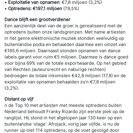
•
Exploitatie van opnamen
: €7,8 miljoen (3,2%)
•
Optredens: €197,1 miljoen
(79,5%)
Dance blijft een grootverdiener
Een aanzienlijk deel van de groei is gerealiseerd met de
optredens buiten onze landsgrenzen. Met name artiesten
in het genre elektronische muziek stonden veelvuldig op
buitenlandse podia en behaalden daarmee een omzet van
€165,6 miljoen. Daarnaast stonden opnamen van dance
labels garant voor ruim €5 miljoen. Daarmee is dance goed
voor bijna 69% van de totale exportwaarde. Op het gebied
van Rechten (auteursrecht en naburige rechten)
bedroegen de totale inkomsten €42,8 miljoen (17,8) en de
exploitatie van opnamen behaalden zo’n €7,8 miljoen
(3,2%).
Distant op vijf
n de Top 10 met artiesten met meeste optredens buiten
Nederland behoudt Franky Rizardo zijn eerste plek op de
ranglijst. Hij stond in het afgelopen jaar 130 keer op een
buitenlandse ‘stage’. Afrojack, vorig jaar vijfde, is nu de
runner up met 114 optredens, op de voet gevolgd door