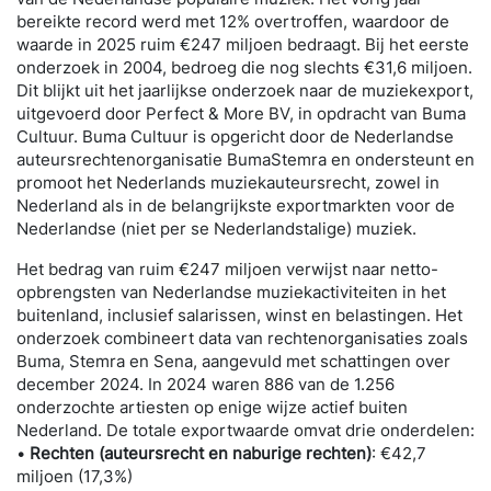
bereikte record werd met 12% overtroffen, waardoor de
waarde in 2025 ruim €247 miljoen bedraagt. Bij het eerste
onderzoek in 2004, bedroeg die nog slechts €31,6 miljoen.
Dit blijkt uit het jaarlijkse onderzoek naar de muziekexport,
uitgevoerd door Perfect & More BV, in opdracht van Buma
Cultuur. Buma Cultuur is opgericht door de Nederlandse
auteursrechtenorganisatie BumaStemra en ondersteunt en
promoot het Nederlands muziekauteursrecht, zowel in
Nederland als in de belangrijkste exportmarkten voor de
Nederlandse (niet per se Nederlandstalige) muziek.
Het bedrag van ruim €247 miljoen verwijst naar netto-
opbrengsten van Nederlandse muziekactiviteiten in het
buitenland, inclusief salarissen, winst en belastingen. Het
onderzoek combineert data van rechtenorganisaties zoals
Buma, Stemra en Sena, aangevuld met schattingen over
december 2024. In 2024 waren 886 van de 1.256
onderzochte artiesten op enige wijze actief buiten
Nederland. De totale exportwaarde omvat drie onderdelen:
•
Rechten (auteursrecht en naburige rechten)
: €42,7
miljoen (17,3%)