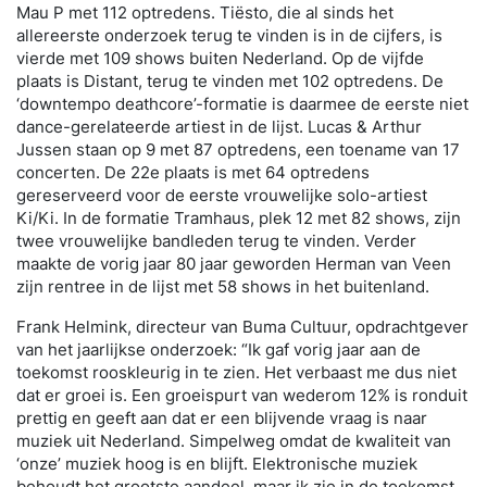
Mau P met 112 optredens. Tiësto, die al sinds het
allereerste onderzoek terug te vinden is in de cijfers, is
vierde met 109 shows buiten Nederland. Op de vijfde
plaats is Distant, terug te vinden met 102 optredens. De
‘downtempo deathcore’-formatie is daarmee de eerste niet
dance-gerelateerde artiest in de lijst. Lucas & Arthur
Jussen staan op 9 met 87 optredens, een toename van 17
concerten. De 22e plaats is met 64 optredens
gereserveerd voor de eerste vrouwelijke solo-artiest
Ki/Ki. In de formatie Tramhaus, plek 12 met 82 shows, zijn
twee vrouwelijke bandleden terug te vinden. Verder
maakte de vorig jaar 80 jaar geworden Herman van Veen
zijn rentree in de lijst met 58 shows in het buitenland.
Frank Helmink, directeur van Buma Cultuur, opdrachtgever
van het jaarlijkse onderzoek: “Ik gaf vorig jaar aan de
toekomst rooskleurig in te zien. Het verbaast me dus niet
dat er groei is. Een groeispurt van wederom 12% is ronduit
prettig en geeft aan dat er een blijvende vraag is naar
muziek uit Nederland. Simpelweg omdat de kwaliteit van
‘onze’ muziek hoog is en blijft. Elektronische muziek
behoudt het grootste aandeel, maar ik zie in de toekomst