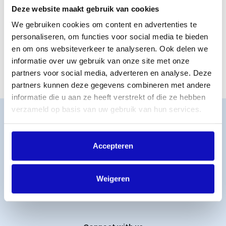
de Oranjebar?
Deze website maakt gebruik van cookies
Let op: je moet toegang hebben tot de ESNS-conferentie
We gebruiken cookies om content en advertenties te
voor dit event.
personaliseren, om functies voor social media te bieden
en om ons websiteverkeer te analyseren. Ook delen we
Wij hebben ons maximum aantal plekken bereikt. Je kunt
je helaas niet meer aanmelden.
informatie over uw gebruik van onze site met onze
partners voor social media, adverteren en analyse. Deze
partners kunnen deze gegevens combineren met andere
informatie die u aan ze heeft verstrekt of die ze hebben
verzameld op basis van uw gebruik van hun services.
Word lid
MijnBumaStemra
Licentie afsluiten
Accepteren
Titelcatalogus
Veelgestelde vragen
Weigeren
Werken bij BumaStemra
Contact