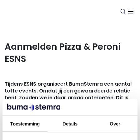
NL
Aanmelden Pizza & Peroni
ESNS
Tijdens ESNS organiseert BumaStemra een aantal
toffe events. Omdat jij een gewaardeerde relatie
bent, zouden we je daar graag ontmoeten. Dit is
dé kans om in een informele setting te netwerken,
kennis te delen en samen te sparren over de
nieuwste ontwikkelingen in de muziekindustrie.
Toestemming
Details
Over
Ontmoet collega’s uit de muziekindustrie en breidt je
netwerk uit. Zien we je donderdag 16 januari om 17:30 in