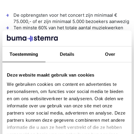
De opbrengsten voor het concert zijn minimaal €
75.000,- of er zijn minimaal 5.000 bezoekers aanwezig
Ten minste 60% van het totale aantal muziekwerken
dat door de hoofdact tijdens het concert wordt
uitgevoerd, is geschreven door de uitvoerder(s) van
deze werken. De uitvoerder(s) is/zijn dus de
auteursrechteigenaar(s) van ten minste 60% van de
Toestemming
Details
Over
muziekwerken die zij uitvoeren
Buma ontvangt de aanvraag minimaal 28 dagen
voorafgaand aan het concert. Dit is inclusief de
Deze website maakt gebruik van cookies
voorlopige setlijst. Dit kan aangevraagd worden door:
Collectieve beheersorganisaties
We gebruiken cookies om content en advertenties te
Uitgevers / individuele auteursrechteigenaren
personaliseren, om functies voor social media te bieden
Management van een artiest (alleen als deze
en om ons websiteverkeer te analyseren. Ook delen we
artiest een directe auteursrechteigenaar is)
informatie over uw gebruik van onze site met onze
partners voor social media, adverteren en analyse. Deze
partners kunnen deze gegevens combineren met andere
informatie die u aan ze heeft verstrekt of die ze hebben
Om de vergoeding voor dit concert versneld uit te keren,