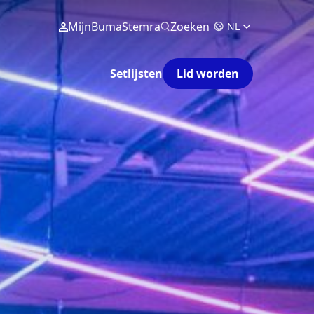
MijnBumaStemra
Zoeken
NL
Setlijsten
Lid worden