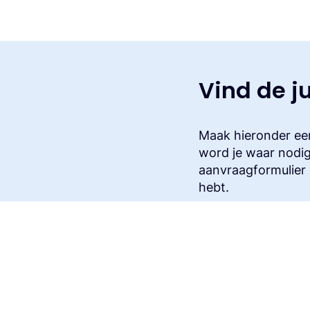
Vind de ju
Maak hieronder een
word je waar nodig
aanvraagformulier o
hebt.
Ik gebruik de muzi
Toon mijn licenti