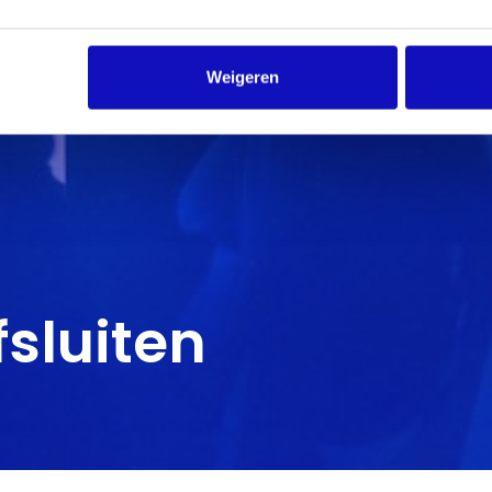
Weigeren
fsluiten