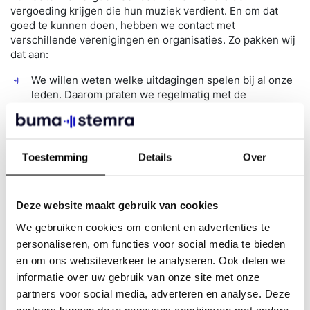
vergoeding krijgen die hun muziek verdient. En om dat
goed te kunnen doen, hebben we contact met
verschillende verenigingen en organisaties. Zo pakken wij
dat aan:
We willen weten welke uitdagingen spelen bij al onze
leden. Daarom praten we regelmatig met de
beroepsverenigingen van bijvoorbeeld componisten,
tekstschrijvers en uitgevers
We regelen de exploitatie- en auteursrechten van
muziekmakers die bij ons zijn aangesloten
Toestemming
Details
Over
Onze afdeling ‘Public Affairs’ zet de rechten van
muziekmakers op de politieke agenda van Den Haag
en Brussel
Deze website maakt gebruik van cookies
We werken samen met andere partijen binnen de
muzieksector, om onze politieke positie sterk te
We gebruiken cookies om content en advertenties te
houden
personaliseren, om functies voor social media te bieden
en om ons websiteverkeer te analyseren. Ook delen we
informatie over uw gebruik van onze site met onze
partners voor social media, adverteren en analyse. Deze
Zo komen jouw belangen op de politieke
partners kunnen deze gegevens combineren met andere