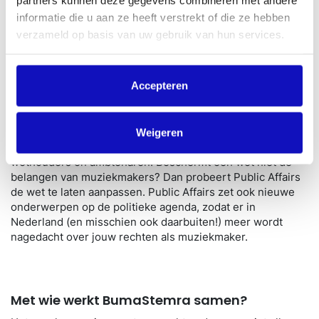
agenda
informatie die u aan ze heeft verstrekt of die ze hebben
Het regelen van jouw auteursrecht is nu belangrijker dan
verzameld op basis van uw gebruik van hun services.
ooit. Daarom is BumaStemra actief in de politieke kringen
van Den Haag en Brussel. Hoe dichter we bij de kern zijn,
hoe meer invloed we hebben op de politieke besluiten die
Accepteren
belangrijk zijn voor jou als muziekmaker. We denken
bijvoorbeeld mee over nieuwe wetten om jouw
auteursrecht nog beter te beschermen.
Weigeren
Onze afdeling Public Affairs heeft regelmatig contact met
wethouders en ambtenaren. Beschermt een wet niet de
belangen van muziekmakers? Dan probeert Public Affairs
de wet te laten aanpassen. Public Affairs zet ook nieuwe
onderwerpen op de politieke agenda, zodat er in
Nederland (en misschien ook daarbuiten!) meer wordt
nagedacht over jouw rechten als muziekmaker.
Met wie werkt BumaStemra samen?