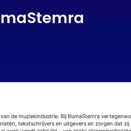
BumaStemra
t van de muziekindustrie. Bij BumaStemra vertegenw
sten, tekstschrijvers en uitgevers en zorgen dat zij 
n werk wordt gebruikt – van grote streamingdienste