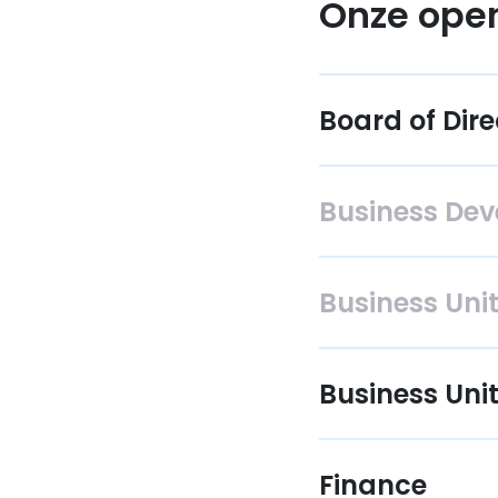
Onze ope
Board of Dire
Business De
Business Uni
Business Uni
Finance