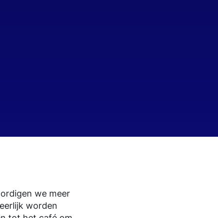
oordigen we meer
eerlijk worden
n tot het café om