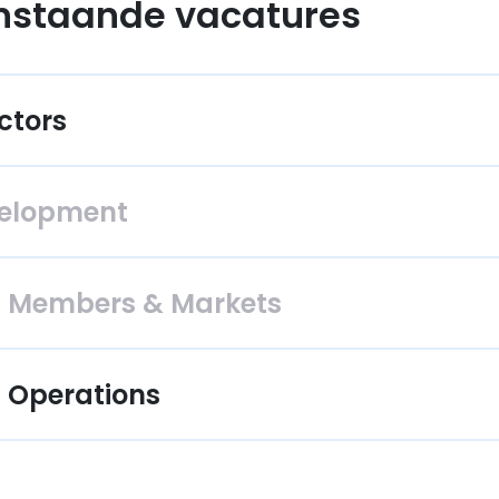
nstaande vacatures
ctors
velopment
t Members & Markets
t Operations