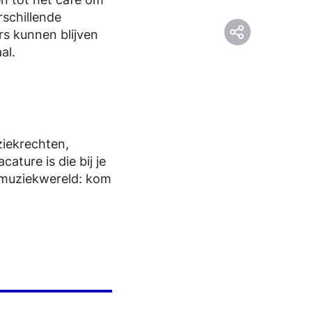
rschillende
s kunnen blijven
al.
ziekrechten,
ature is die bij je
 muziekwereld: kom