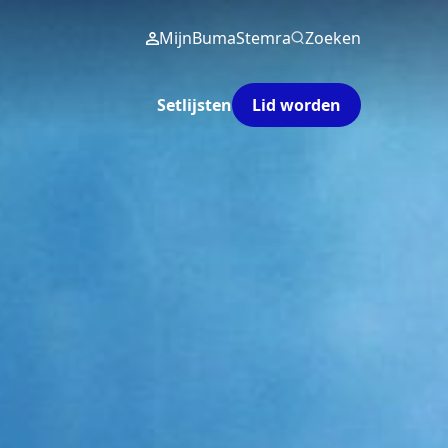
MijnBumaStemra
Zoeken
Setlijsten
Lid worden