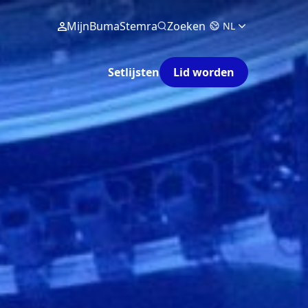
MijnBumaStemra
Zoeken
NL
Setlijsten
Lid worden