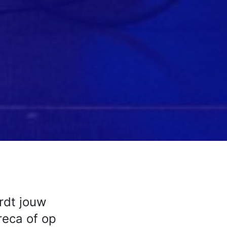
ordt jouw
reca of op