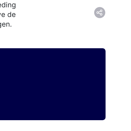
eding
we de
gen.