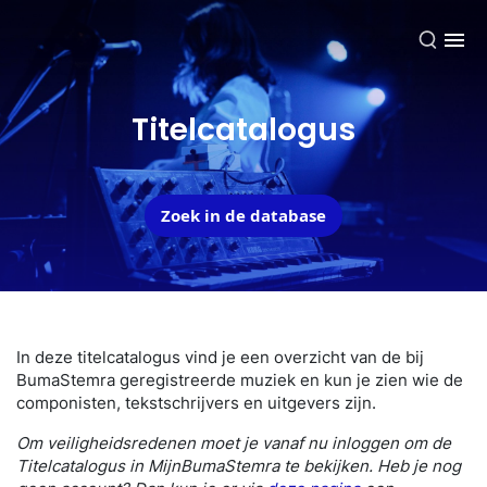
NL
Titelcatalogus
Zoek in de database
In deze titelcatalogus vind je een overzicht van de bij
BumaStemra geregistreerde muziek en kun je zien wie de
componisten, tekstschrijvers en uitgevers zijn.
Om veiligheidsredenen moet je vanaf nu inloggen om de
Titelcatalogus in MijnBumaStemra te bekijken. Heb je nog