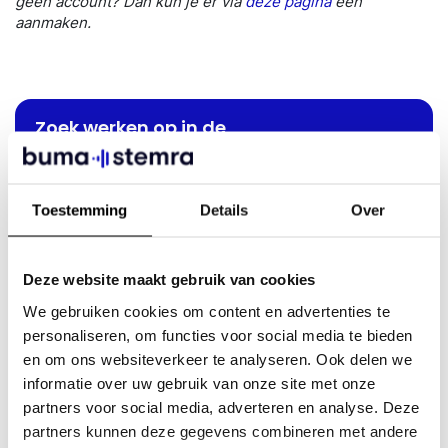
geen account? Dan kun je er via
deze pagina
een
aanmaken.
Zoek werken op in de
titelcatalogus
Klik hier om te zoeken
Toestemming
Details
Over
Deze website maakt gebruik van cookies
Kun je een eigen muziekwerk niet vinden? Dan kan het zijn
We gebruiken cookies om content en advertenties te
dat het – nog – geen actieve copyrightstatus heeft. Check
personaliseren, om functies voor social media te bieden
in dat geval je eigen registraties op de portal, of neem
en om ons websiteverkeer te analyseren. Ook delen we
contact met ons op:
informatie over uw gebruik van onze site met onze
T. 023 – 799 7889
partners voor social media, adverteren en analyse. Deze
E.
members@bumastemra.nl
partners kunnen deze gegevens combineren met andere