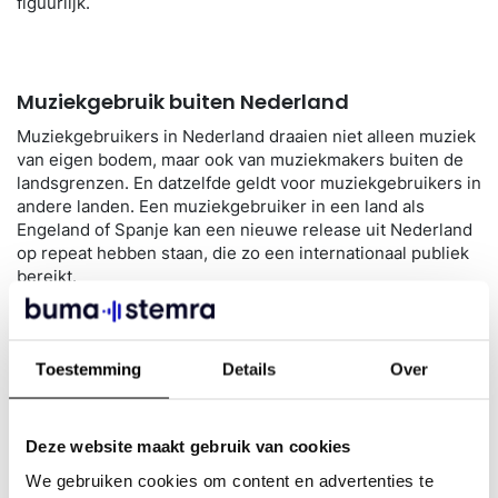
figuurlijk.
Muziekgebruik buiten Nederland
Muziekgebruikers in Nederland draaien niet alleen muziek
van eigen bodem, maar ook van muziekmakers buiten de
landsgrenzen. En datzelfde geldt voor muziekgebruikers in
andere landen. Een muziekgebruiker in een land als
Engeland of Spanje kan een nieuwe release uit Nederland
op repeat hebben staan, die zo een internationaal publiek
bereikt.
Maak jij een track in Nederland, maar klinkt je muziek in
andere landen door de speaker? Op de radio of op TV, in
de horeca, tijdens live optredens of op een
Toestemming
Details
Over
streamingsplatform? Dan is het wel zo eerlijk dat je hier
een vergoeding voor krijgt. Of je nu een Nederlandse
auteur bent of een muziekmaker die in Nederland woont.
Deze website maakt gebruik van cookies
We gebruiken cookies om content en advertenties te