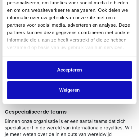
personaliseren, om functies voor social media te bieden
Samenwerkingen met internationale
en om ons websiteverkeer te analyseren. Ook delen we
auteursrechtenorganisaties
informatie over uw gebruik van onze site met onze
partners voor social media, adverteren en analyse. Deze
Wordt je muziek in landen buiten Nederland gedraaid? Dan
partners kunnen deze gegevens combineren met andere
zorgen wij dat je hiervoor uitbetaald krijgt. Wij hebben
informatie die u aan ze heeft verstrekt of die ze hebben
overeenkomsten met auteursrechtenorganisaties over de
hele wereld. Deze zusterorganisaties kunnen eenvoudig je
verzameld op basis van uw gebruik van hun services.
lokale muziekgebruik licenseren en incasseren. Op deze
manier kunnen wij snel de vergoeding(en) binnenhalen
waar je als auteur recht op hebt, en je ten slotte uitbetalen.
Accepteren
Hier vind je een overzicht van al onze
zusterorganisaties
Weigeren
Gespecialiseerde teams
Binnen onze organisatie is er een aantal teams dat zich
specialiseert in de wereld van internationale royalties. Wil
je meer weten over de in en outs van wereldwijd