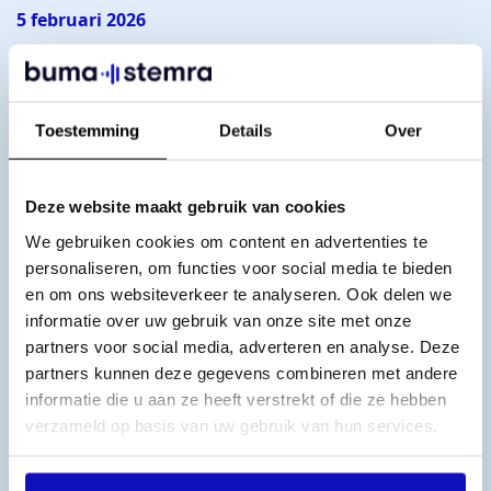
5 februari 2026
Coalitieakkoord biedt kansen voor cultuur,
maar laat zorgen rond makers en AI open
Toestemming
Details
Over
Lees meer
Deze website maakt gebruik van cookies
AI
We gebruiken cookies om content en advertenties te
personaliseren, om functies voor social media te bieden
en om ons websiteverkeer te analyseren. Ook delen we
informatie over uw gebruik van onze site met onze
partners voor social media, adverteren en analyse. Deze
partners kunnen deze gegevens combineren met andere
informatie die u aan ze heeft verstrekt of die ze hebben
verzameld op basis van uw gebruik van hun services.