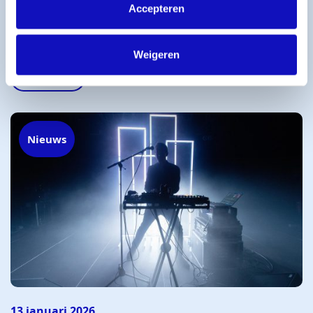
22 januari 2026
Accepteren
BumaStemra zet AI-thema centraal tijdens
Eurosonic Noorderslag 2026
Weigeren
Lees meer
Nieuws
13 januari 2026