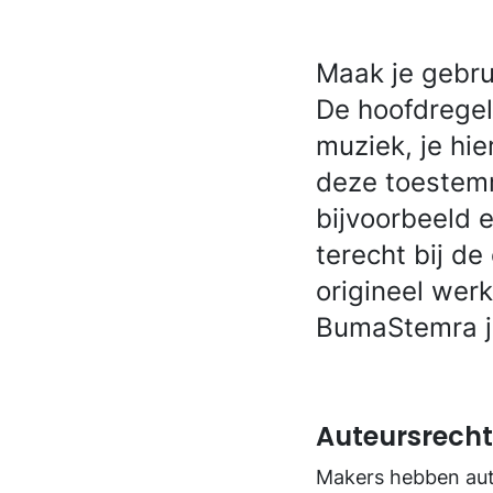
Maak je gebru
De hoofdregel
muziek, je hie
deze toestemmi
bijvoorbeeld
terecht bij de
origineel wer
BumaStemra je
Auteursrecht
Makers hebben aute