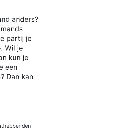
and anders?
iemands
 partij je
 Wil je
n kun je
je een
n? Dan kan
echthebbenden