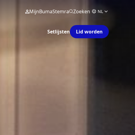
MijnBumaStemra
Zoeken
NL
Setlijsten
Lid worden