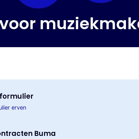
voor muziekmak
formulier
lier erven
contracten Buma