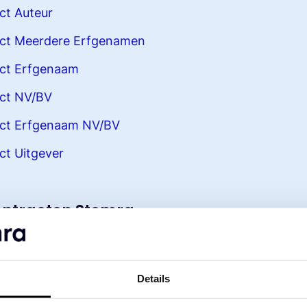
ct Auteur
ract Meerdere Erfgenamen
act Erfgenaam
act NV/BV
ract Erfgenaam NV/BV
ct Uitgever
contracten Stemra
ct Auteur
ract Meerdere Erfgenamen
Details
act Erfgenaam