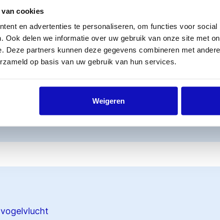
act NV/BV
 van cookies
ent en advertenties te personaliseren, om functies voor social
ract Erfgenaam NV/BV
. Ook delen we informatie over uw gebruik van onze site met on
ct Uitgever
e. Deze partners kunnen deze gegevens combineren met andere i
erzameld op basis van uw gebruik van hun services.
rmulieren
Weigeren
er exploitatie auteursrechten
 vogelvlucht