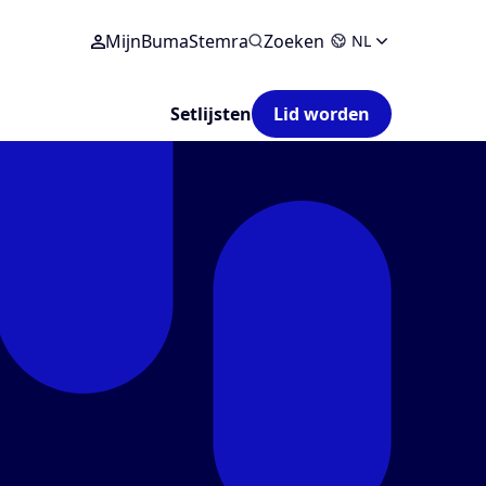
MijnBumaStemra
Zoeken
NL
Setlijsten
Lid worden