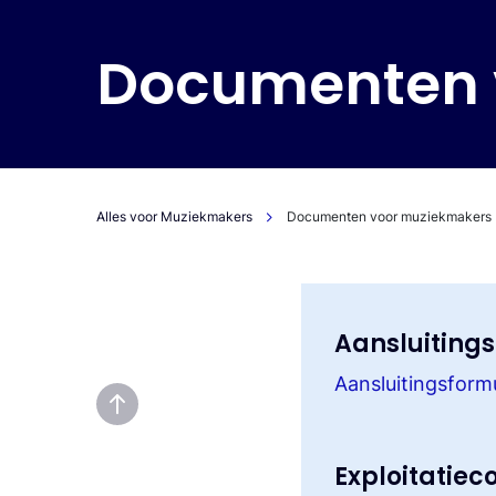
Contact
Contact
Geschiedenis van BumaStemra
Documenten 
Alles voor Muziekmakers
Documenten voor muziekmakers
Aansluitings
Aansluitingsformu
Exploitatie