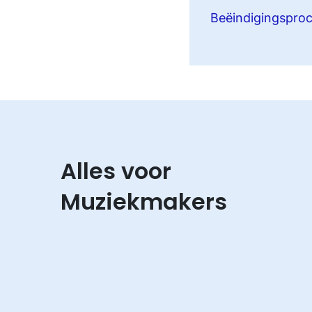
Beëindiging
s
pro
Alles voor
Muziekmakers
NL