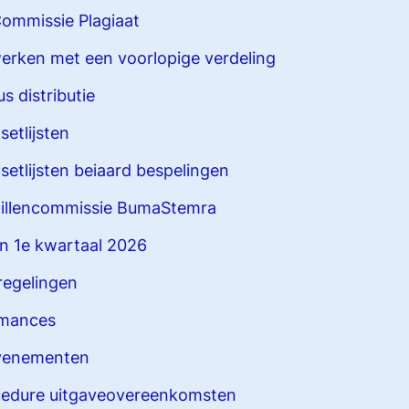
ommissie Plagiaat
werken met een voorlopige verdeling
s distributie
etlijsten
setlijsten beiaard bespelingen
illencommissie BumaStemra
sten 1e kwartaal 2026
regelingen
rmances
evenementen
cedure
uitgaveovereenkomsten