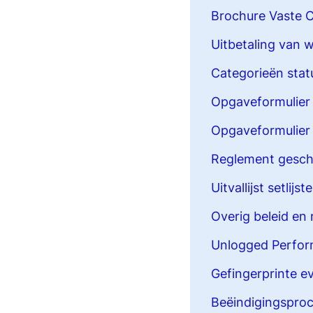
Brochure Vaste C
Uitbetaling van 
Categorieën statu
Opgaveformulier s
Opgaveformulier 
Reglement gesch
Uitvallijst setlij
Overig beleid en 
Unlogged Perfo
Gefingerprinte 
Beëindiging
s
pro