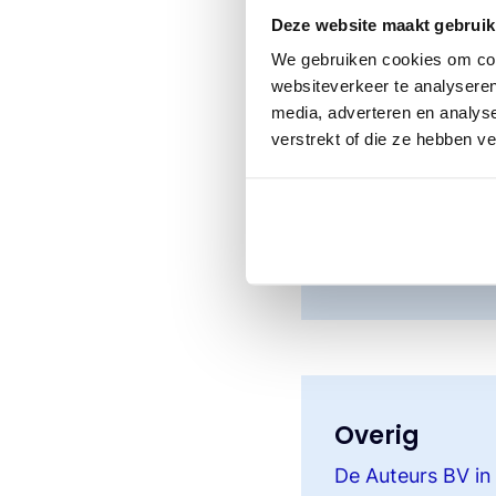
Exploitatiecontr
Deze website maakt gebruik
We gebruiken cookies om cont
Exploitatiecont
websiteverkeer te analyseren
Exploitatiecontra
media, adverteren en analys
verstrekt of die ze hebben v
Wijzigingsfo
Wijzigingsformuli
Overig
De Auteurs BV in