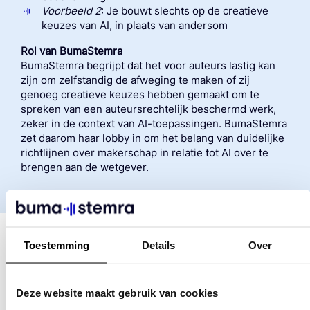
Voorbeeld 2
: Je bouwt slechts op de creatieve
keuzes van AI, in plaats van andersom
Rol van BumaStemra
BumaStemra begrijpt dat het voor auteurs lastig kan
zijn om zelfstandig de afweging te maken of zij
genoeg creatieve keuzes hebben gemaakt om te
spreken van een auteursrechtelijk beschermd werk,
zeker in de context van AI-toepassingen. BumaStemra
zet daarom haar lobby in om het belang van duidelijke
richtlijnen over makerschap in relatie tot AI over te
brengen aan de wetgever.
Toestemming
Details
Over
Eigen Verantwoordelijkheid bij Aanmelding
Als aangeslotene ben je verantwoordelijk voor het correct
registreren van jouw werken. Het
blijft
jouw
Deze website maakt gebruik van cookies
verantwoordelijkheid om: