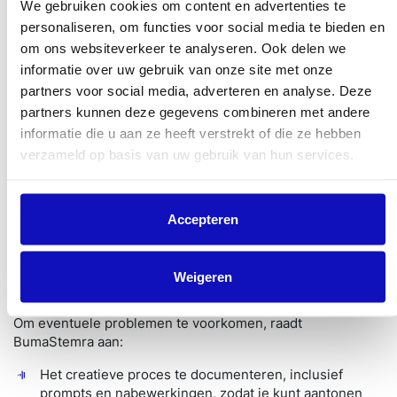
We gebruiken cookies om content en advertenties te
Al jouw repertoire direct na vervaardiging aan te
personaliseren, om functies voor social media te bieden en
melden.
om ons websiteverkeer te analyseren. Ook delen we
Ervoor in te staan
dat je
over
het auteursrecht
informatie over uw gebruik van onze site met onze
be
schikt
.
partners voor social media, adverteren en analyse. Deze
partners kunnen deze gegevens combineren met andere
Helaas is dit een kwestie waar alleen jijzelf over kan
beslissen, of in het uiterste geval een rechter. Dit is niet
informatie die u aan ze heeft verstrekt of die ze hebben
anders dan
de
huidige
praktijk: je beoordeelt je eigen werk
verzameld op basis van uw gebruik van hun services.
naast bestaand materiaal om te bepalen of het voldoende
origineel is, waarbij je bijvoorbeeld let op
welke elementen
wel of
niet-beschermd
zijn,
zoals
bijv. melodielijnen
Accepteren
enerzijds en
akkoordenschema’s
anderzijds. BumaStemra
kan namelijk niet bepalen of een bepaalde compositie wel
of niet de auteursrechtelijke toets doorstaat.
Weigeren
Aanbevelingen voor werken met AI
Om eventuele problemen te voorkomen, ra
adt
BumaStemra
aan:
H
et creatieve proces
te documenteren
, inclusief
prompts en nabewerkingen, zodat je kunt aantonen