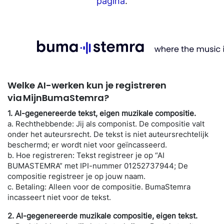
pagina
.
Welke
AI-werken
kun je registreren
via
MijnBumaStemra
?
1.
AI-gegenereerde tekst, eigen
muzikale
compositie.
a.
Rechthebbende: Jij als componist
.
De compositie valt
onder het auteursrecht.
De tekst is niet auteursrechtelijk
beschermd; er wordt niet voor geïncasseerd.
b. Hoe registreren: Tekst registreer je op “AI
BUMASTEMRA”
met
IPI-nummer 01252737944
;
De
c
ompositie
registreer je
op jouw naam.
c. Betaling: Alleen voor de compositie.
BumaStemra
incasseert niet voor de tekst.
2.
AI-gegenereerde
muzikale
compositie, eigen tekst.