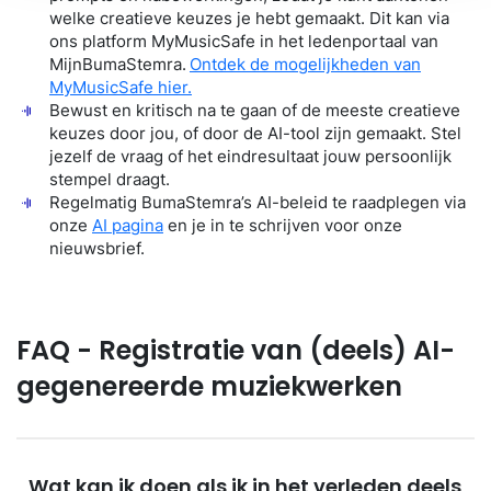
welke
creatieve
keuzes je hebt gemaakt.
Dit kan via
ons platform
MyMusicSafe
in het
ledenportaal
van
MijnBumaStemra
.
Ontdek de mogelijkheden van
MyMusicSafe
hier.
Bewust en kritisch na te gaan of de meeste creatieve
keuzes door jou, of door de AI-tool zijn gemaakt. Stel
jezelf de vraag of het eindresultaat jouw persoonlijk
stempel draagt.
Regelmatig
BumaStemra’s
AI-beleid te raadplegen via
onze
AI pagina
en je in te schrijven voor onze
nieuwsbrief
.
FAQ - Registratie van (deels) AI-
gegenereerde muziekwerken
Wat kan ik doen als ik in het verleden deels