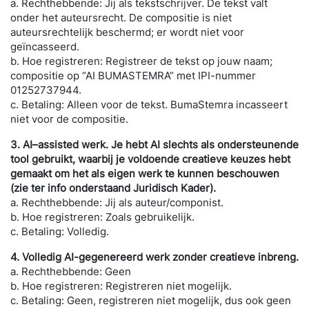
a. Rechthebbende: Jij als tekstschrijver
.
De tekst valt
onder het auteursre
cht.
De compositie is niet
auteursrechtelijk beschermd; er wordt niet voor
geïncasseerd.
b. Hoe registreren:
R
egistreer
de tekst
op jouw naam;
compositie op “AI BUMASTEMRA”
met
IPI-nummer
01252737944.
c. Betaling: Alleen voor de tekst.
BumaStemra incasseert
niet voor de compositie.
3.
AI
–
assisted
werk. Je hebt AI
slechts
als ondersteunende
tool gebruikt
,
waarbij je voldoende creatieve keuzes hebt
gemaakt om het
als
eigen werk te kunnen beschouwen
(zie ter info onderstaand
Juridisch Kader)
.
a. Rechthebbende: Jij als auteur/componist.
b. Hoe registreren: Zoals gebruikelijk.
c. Betaling: Volledig.
4.
Volledig AI-gegenereerd werk
zonder creatieve inbreng.
a. Rechthebbende:
Geen
b. Hoe registreren:
Registreren niet mogelijk
.
c
. Betaling:
Geen,
r
egistreren
niet mogelijk, dus ook geen