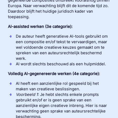
gegeneerde composities ontbreekt vooralsnog binnen
Europa. Naar verwachting blijft dit de komende tijd zo.
Daardoor blijft het huidige juridisch kader van
toepassing.
AI-assisted werken (3e categorie):
De auteur heeft generatieve AI-tools gebruikt om
een compositie en/of tekst te vervaardigen, maar
wel
voldoende creatieve keuzes gemaakt
om te
spreken van een auteursrechtelijk beschermd
werk
.
AI wordt
slechts
beschouwd als een
hulpmiddel
.
Volledig AI-gegenereerde werken (4e categorie):
AI heeft een aanzienlijke rol gespeeld bij het
maken van creatieve beslissingen.
Voorbeeld 1
: Je hebt
slechts enkele prompt
s
gebruikt
en/of er is geen sprake van een
aanzienlijke
eigen
creatieve inbreng
. Hier
is
naar
verwachting
geen sprake van auteursrechtelijke
bescherming.