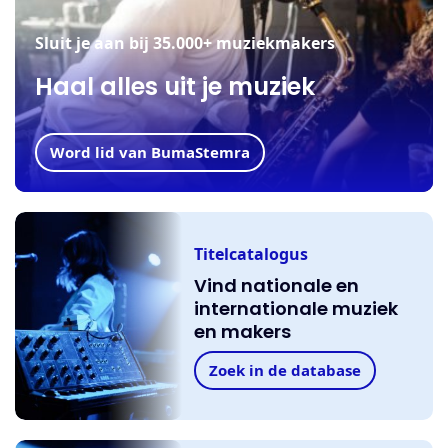
Sluit je aan bij 35.000+ muziekmakers
Haal alles uit je muziek
Word lid van BumaStemra
Titelcatalogus
Vind nationale en
internationale muziek
en makers
Zoek in de database