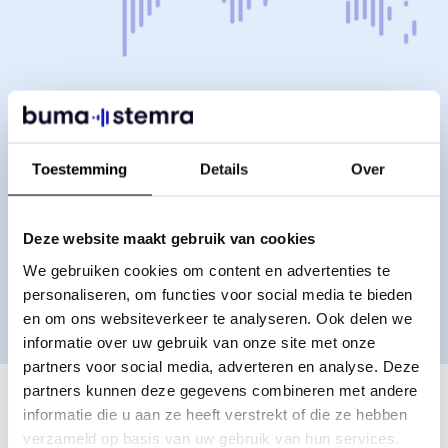
Global
We werken samen met meer
dan 100+ landen
Toestemming
Details
Over
Muziek maak je samen en wordt overal beluisterd. Wij
weten dat internationale samenwerking ons sterker
Deze website maakt gebruik van cookies
maakt.
We gebruiken cookies om content en advertenties te
personaliseren, om functies voor social media te bieden
Lees mee over BumaStemra Global
en om ons websiteverkeer te analyseren. Ook delen we
informatie over uw gebruik van onze site met onze
partners voor social media, adverteren en analyse. Deze
partners kunnen deze gegevens combineren met andere
informatie die u aan ze heeft verstrekt of die ze hebben
verzameld op basis van uw gebruik van hun services.
Wil je zakelijk gebruik maken