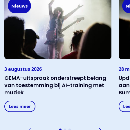
Nieuws
N
3 augustus 2026
28 m
GEMA-uitspraak onderstreept belang
Upd
van toestemming bij AI-training met
aan
muziek
Bum
Lees meer
Le