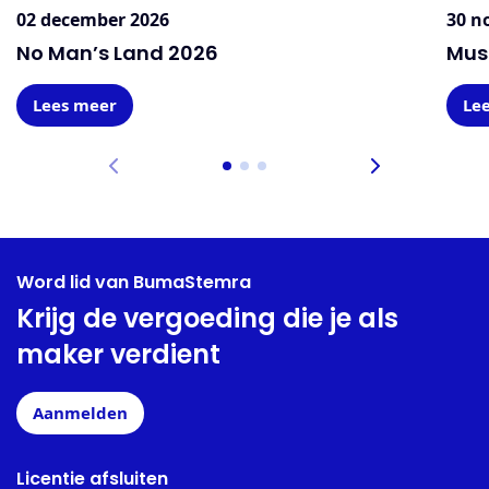
02 december 2026
30 n
No Man’s Land 2026
Mus
Lees meer
Le
Word lid van BumaStemra
Krijg de vergoeding die je als
maker verdient
Aanmelden
Licentie afsluiten