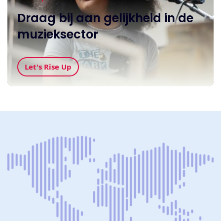
Draag bij aan gelijkheid in de
muzieksector
Let's Rise Up