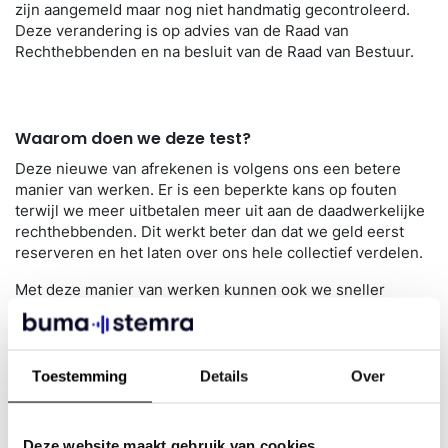
zijn aangemeld maar nog niet handmatig gecontroleerd.
Deze verandering is op advies van de Raad van
Rechthebbenden en na besluit van de Raad van Bestuur.
Waarom doen we deze test?
Deze nieuwe van afrekenen is volgens ons een betere
manier van werken. Er is een beperkte kans op fouten
terwijl we meer uitbetalen meer uit aan de daadwerkelijke
rechthebbenden. Dit werkt beter dan dat we geld eerst
reserveren en het laten over ons hele collectief verdelen.
Met deze manier van werken kunnen ook we sneller
uitbetalen. En de kans op verkeerde betalingen is klein:
Uit onderzoek blijkt dat het grootste gedeelte van
deze werken na controle geen verdere bewerking van
Toestemming
Details
Over
de vastgestelde copyrightverdeling nodig heeft. De
uitbetaling gaat dan in één keer goed
We weten ook dat hoe lager het bedrag dat aan een
Deze website maakt gebruik van cookies