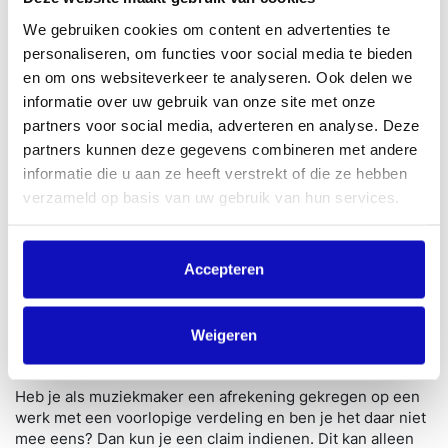
werk gekoppeld is, hoe kleiner de kans dat er geld op
basis van een onjuiste copyrightverdeling afgerekend
We gebruiken cookies om content en advertenties te
wordt
personaliseren, om functies voor social media te bieden
Het gaat om minder dan 2% van het geld dat
en om ons websiteverkeer te analyseren. Ook delen we
BumaStemra jaarlijks aan rechthebbenden uitkeert
informatie over uw gebruik van onze site met onze
Ook gaat het om een groot aantal werken met (zeer)
partners voor social media, adverteren en analyse. Deze
lage waarde. Zonder deze nieuwe manier van
partners kunnen deze gegevens combineren met andere
uitbetalen zou er geen één-op-één uitkering aan de
rechthebbenden van de deze werken zijn
informatie die u aan ze heeft verstrekt of die ze hebben
verzameld op basis van uw gebruik van hun services.
Incasseren we geld dat hoort bij muziek waar nog geen
aanmelding van is gedaan? Dan bewaren we dat nog wel
tot we de aanmelding hebben gekregen en verwerkt.
Accepteren
Weigeren
Een claim indienen bij een voorlopige
verdeling
Heb je als muziekmaker een afrekening gekregen op een
werk met een voorlopige verdeling en ben je het daar niet
mee eens? Dan kun je een claim indienen. Dit kan alleen