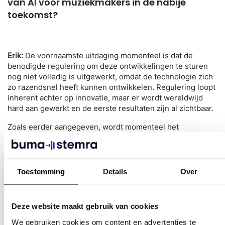
van AI voor muziekmakers in de nabije
toekomst?
Erik:
De
voornaamste
uitdaging momenteel is dat de
benodigde regulering om deze ontwikkelingen te sturen
nog niet volledig is uitgewerkt, omdat de technologie zich
zo razendsnel heeft kunnen ontwikkelen. Regulering loopt
inherent achter op innovatie, maar er wordt wereldwijd
hard aan gewerkt en de eerste resultaten zijn al zichtbaar.
Zoals eerder aangegeven, wordt momenteel het
beschermde wereldrepertoire gebruikt voor de training
van deze AI-applicaties. Ondanks de recent aangenomen
regelgeving vanuit de EU AI Act, dreigt het risico dat deze
reguleringsrichtlijnen te laat komen. Hierdoor hebben de
Toestemming
Details
Over
datasets van de AI-applicaties al ruim de tijd gehad om
buiten de reguleringsrichtlijnen te opereren, en zijn deze
reeds gevuld met repertoire zonder enige vorm van
Deze website maakt gebruik van cookies
toestemming of compensatie.
We gebruiken cookies om content en advertenties te