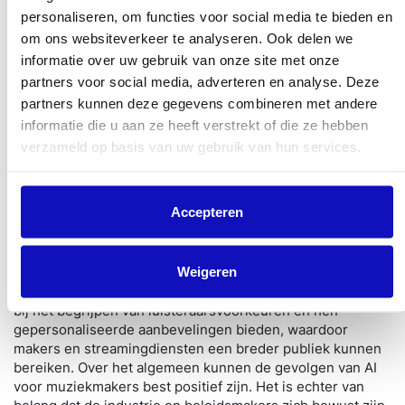
Op de middel- tot lange termijn bestaat het risico dat door
personaliseren, om functies voor social media te bieden en
AI gegenereerde muziek zal kunnen concurreren met
om ons websiteverkeer te analyseren. Ook delen we
menselijke makers, omdat AI-applicaties mogelijk een
informatie over uw gebruik van onze site met onze
sneller, gerichter en goedkoper alternatief kunnen bieden.
partners voor social media, adverteren en analyse. Deze
Natuurlijk zijn er ook positieve gevolgen. AI opent nieuwe
partners kunnen deze gegevens combineren met andere
mogelijkheden binnen het creatieproces van muzikanten
informatie die u aan ze heeft verstrekt of die ze hebben
en verlaagt de drempel voor het maken van muziek,
verzameld op basis van uw gebruik van hun services.
waardoor meer mensen in staat zullen zijn om zich creatief
te uiten.
Accepteren
Sherlo:
AI-technologie kan muzikanten bijvoorbeeld
Weigeren
voorzien van geavanceerde creatieve tools, zoals AI-
ondersteunde compositie en productie. Of AI kan helpen
bij het begrijpen van luisteraarsvoorkeuren en hen
gepersonaliseerde aanbevelingen bieden, waardoor
makers en streamingdiensten een breder publiek kunnen
bereiken. Over het algemeen kunnen de gevolgen van AI
voor muziekmakers best positief zijn. Het is echter van