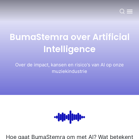
NL
BumaStemra over Artificial
Intelligence
Over de impact, kansen en risico's van AI op onze
muziekindustrie
Hoe gaat BumaStemra om met AI? Wat betekent