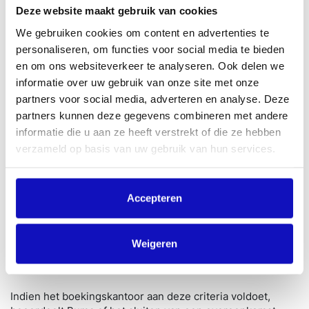
Deze website maakt gebruik van cookies
Doorlopende
Boekingskantoren
We gebruiken cookies om content en advertenties te
Overeenkomst
personaliseren, om functies voor social media te bieden
en om ons websiteverkeer te analyseren. Ook delen we
Voor wie?
Boekingskantoren
informatie over uw gebruik van onze site met onze
Boekingen (optredens) aan
partners voor social media, adverteren en analyse. Deze
Waarvoor?
organisatoren
partners kunnen deze gegevens combineren met andere
informatie die u aan ze heeft verstrekt of die ze hebben
Minimaal €10.000 Buma afdracht per
verzameld op basis van uw gebruik van hun services.
Wanneer?
jaar en minimaal 2 exclusieve acts
(waarvan 1 minimaal 25 optredens)
15% over het licentiebedrag met een
Accepteren
minimum van €25,- en een
Vergoeding
maximum van €750,- per optreden
(boeking)
Weigeren
Indien het boekingskantoor aan deze criteria voldoet,