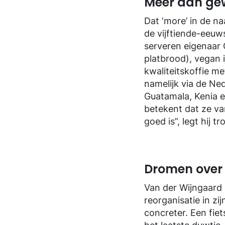
Meer dan gew
Dat ‘more’ in de 
de vijftiende-eeuw
serveren eigenaar O
platbrood), vegan i
kwaliteitskoffie m
namelijk via de Ne
Guatamala, Kenia en
betekent dat ze va
goed is”, legt hij tro
Dromen over 
Van der Wijngaard 
reorganisatie in zi
concreter. Een fiet