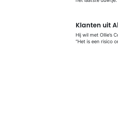
het laatste duwtje.
Klanten uit 
Hij wil met Ollie’
“Het is een risico
Wijngaard.
Zijn klantenkring 
Ultieme huis
De ontspannen sfee
een kinderhoekje,