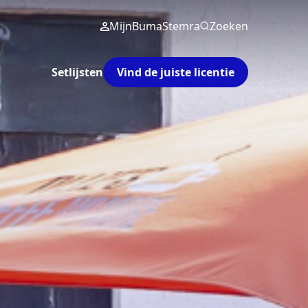
MijnBumaStemra
Zoeken
Setlijsten
Vind de juiste licentie