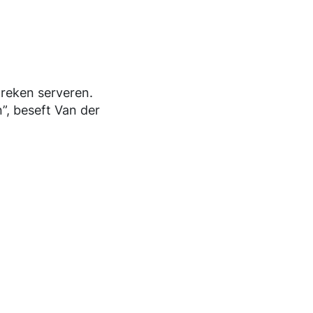
treken serveren.
”, beseft Van der
.
ruilboekenkast en