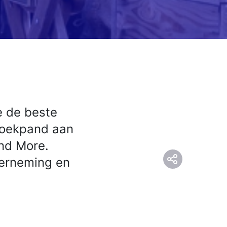
e de beste
 hoekpand aan
and More.
derneming en