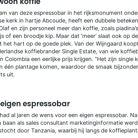
oon koffie
naam van deze espressobar in het rijksmonument ond
se kerk in hartje Abcoude, heeft een dubbele betekeni
laf en zijn personeel meer dan koffie, zoals piadina’s
js of een broodje kip. Maar dat ‘meer’ slaat ook op de 
et het hart op de goede plek. Van der Wijngaard koopt
derlandse koffiebrander Single Estate, van wie koffie
 Colombia een eerlijke prijs krijgen. “Het zijn single k
n één plantage komen, waardoor de smaak bijzonder 
ts uit.
eigen espressobar
had al jaren de wens voor een eigen espressobar. Na
jn baan als sales consultant marketinginformatie werd
stocht door Tanzania, waarbij hij langs de koffiepla