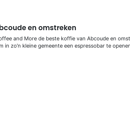
Abcoude en omstreken
s Coffee and More de beste koffie van Abcoude en oms
 om in zo’n kleine gemeente een espressobar te openen
is een mooie mix van dorpsgenoten en voorbijgangers
kamersfeer
r door onder andere het gebruik van veel hout, een 
 houdt mensen binnen.