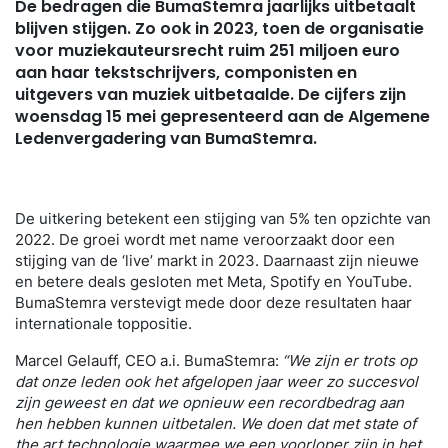
De bedragen die BumaStemra jaarlijks uitbetaalt
blijven stijgen. Zo ook in 2023, toen de organisatie
voor muziekauteursrecht ruim 251 miljoen euro
aan haar tekstschrijvers, componisten en
uitgevers van muziek uitbetaalde. De cijfers zijn
woensdag 15 mei gepresenteerd aan de Algemene
Ledenvergadering van BumaStemra.
De uitkering betekent een stijging van 5% ten opzichte van
2022. De groei wordt met name veroorzaakt door een
stijging van de ‘live’ markt in 2023. Daarnaast zijn nieuwe
en betere deals gesloten met Meta, Spotify en YouTube.
BumaStemra verstevigt mede door deze resultaten haar
internationale toppositie.
Marcel Gelauff, CEO a.i. BumaStemra:
“We zijn er trots op
dat onze leden ook het afgelopen jaar weer zo succesvol
zijn geweest en dat we opnieuw een recordbedrag aan
hen hebben kunnen uitbetalen. We doen dat met state of
the art technologie waarmee we een voorloper zijn in het