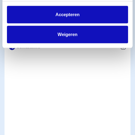
Soms staat de songwriter zelf vooraan, en soms hoor
Accepteren
je hem zon..
Weigeren
Bumastemra