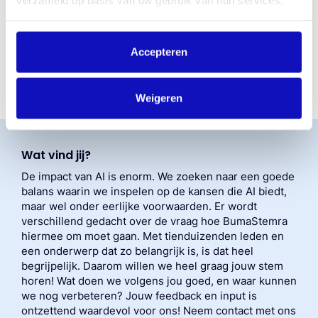
verzameld op basis van uw gebruik van hun services.
innovatieve oplossingen ontwikkelen die aansluiten bij de
behoeften van onze rechthebbenden.
Zie ook:
1 mei 2025
BumaStemra loopt voorop met
Accepteren
innovatieve AI-detectie pilot – BumaStemra
Weigeren
Wat vind jij?
De impact van AI is enorm. We zoeken naar een goede
balans waarin we inspelen op de kansen die AI biedt,
maar wel onder eerlijke voorwaarden. Er wordt
verschillend gedacht over de vraag hoe BumaStemra
hiermee om moet gaan. Met tienduizenden leden en
een onderwerp dat zo belangrijk is, is dat heel
begrijpelijk. Daarom willen we heel graag jouw stem
horen! Wat doen we volgens jou goed, en waar kunnen
we nog verbeteren? Jouw feedback en input is
ontzettend waardevol voor ons! Neem contact met ons