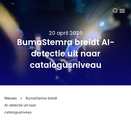
NL
20 april 2026
BumaStemra breidt AI-
detectie uit naar
catalogusniveau
Nieuws
BumaStemra breidt
AI-detectie uit naar
catalogusniveau