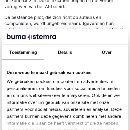
herkenbaar zijn. Deze inzichten helpen bij het verder
vormgeven van het AI-beleid.
De bestaande pilot, die zich richt op auteurs en
componisten, wordt uitgebreid naar uitgevers en hun
catalogi, waarmee de analyse wordt verbreed. Zo ontstaat
een completer beeld van de herkomst en authenticiteit van
werken en wordt beter inzicht verkregen in het totale
gebruik van generatieve AI in de werken die
Toestemming
Details
Over
bij BumaStemra worden aangemeld. Zo kunnen grote
misstanden tijdig worden aangepakt en wordt voorkomen
dat er gelden worden uitbetaald op niet-auteursrechtelijk
beschermde titels, wat ten koste zou gaan van de
Deze website maakt gebruik van cookies
inkomsten van echte makers.
We gebruiken cookies om content en advertenties te
personaliseren, om functies voor social media te bieden
en om ons websiteverkeer te analyseren. Ook delen we
Focus op transparantie en innovatie
informatie over uw gebruik van onze site met onze
Als
BumaStemra
blijven we investeren in technologische
partners voor social media, adverteren en analyse. Deze
vernieuwing. We willen proactief inspelen op
partners kunnen deze gegevens combineren met andere
veranderingen in het muzieklandschap. Door nu al te
informatie die u aan ze heeft verstrekt of die ze hebben
experimenteren met deze technologieën, kunnen we tijdig