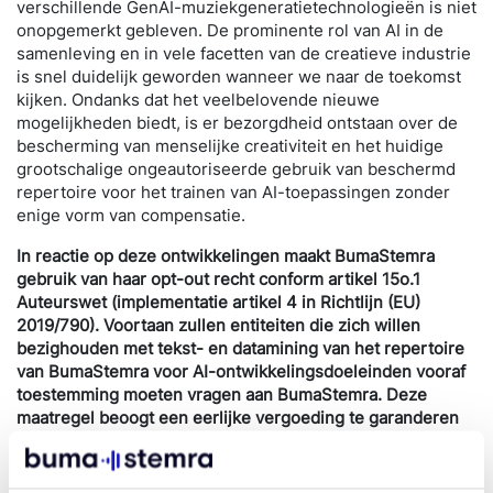
verschillende GenAI-muziekgeneratietechnologieën is niet
onopgemerkt gebleven. De prominente rol van AI in de
samenleving en in vele facetten van de creatieve industrie
is snel duidelijk geworden wanneer we naar de toekomst
kijken. Ondanks dat het veelbelovende nieuwe
mogelijkheden biedt, is er bezorgdheid ontstaan over de
bescherming van menselijke creativiteit en het huidige
grootschalige ongeautoriseerde gebruik van beschermd
repertoire voor het trainen van AI-toepassingen zonder
enige vorm van compensatie.
In reactie op deze ontwikkelingen maakt BumaStemra
gebruik van haar opt-out recht conform artikel 15o.1
Auteurswet (implementatie artikel 4 in Richtlijn (EU)
2019/790). Voortaan zullen entiteiten die zich willen
bezighouden met tekst- en datamining van het repertoire
van BumaStemra voor AI-ontwikkelingsdoeleinden vooraf
toestemming moeten vragen aan BumaStemra. Deze
maatregel beoogt een eerlijke vergoeding te garanderen
voor de auteurs, componisten en muziekuitgevers die
BumaStemra vertegenwoordigt.