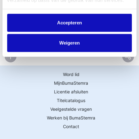
Buma Awards 2024
verzameld op basis van uw gebruik van hun services.
Lees het hier
Accepteren
Weigeren
Word lid
MijnBumaStemra
Licentie afsluiten
Titelcatalogus
Veelgestelde vragen
Werken bij BumaStemra
Contact