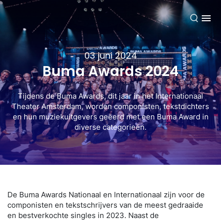
NL
03 juni 2024
Buma Awards 2024
Tijdens de Buma Awards, dit jaar in het Internationaal
Theater Amsterdam, worden componisten, tekstdichters
en hun muziekuitgevers geëerd met een Buma Award in
diverse categorieën.
De Buma Awards Nationaal en Internationaal zijn voor de
componisten en tekstschrijvers van de meest gedraaide
en bestverkochte singles in 2023. Naast de