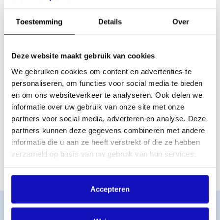
gezondheid, en van alternatieve programmering buiten
algoritmisch gestuurde hitlijsten tot nieuwe manieren om
Toestemming
Details
Over
publiek te bereiken.
Voor het eerst zijn er twee keynotes: één speciaal voor
makers en één voor professionals. Daarnaast biedt No
Deze website maakt gebruik van cookies
Man’s Land een rijk programma met panels, workshops,
We gebruiken cookies om content en advertenties te
keynotes en showcases waarin de nieuwe generatie
makers zich presenteert. Ook keren het Spreekuur en de
personaliseren, om functies voor social media te bieden
demopanels terug.
en om ons websiteverkeer te analyseren. Ook delen we
informatie over uw gebruik van onze site met onze
Lees meer over het programma en de
partners voor social media, adverteren en analyse. Deze
kaartverkoop op:
partners kunnen deze gegevens combineren met andere
enternomansland.nl/conferentie/programma
informatie die u aan ze heeft verstrekt of die ze hebben
verzameld op basis van uw gebruik van hun services.
Accepteren
Word lid
MijnBumaStemra