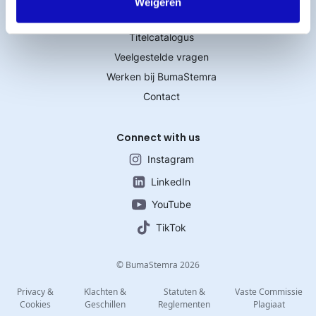
Weigeren
Licentie afsluiten
Titelcatalogus
Veelgestelde vragen
Werken bij BumaStemra
Contact
Connect with us
Instagram
LinkedIn
YouTube
TikTok
© BumaStemra 2026
Privacy &
Klachten &
Statuten &
Vaste Commissie
Cookies
Geschillen
Reglementen
Plagiaat