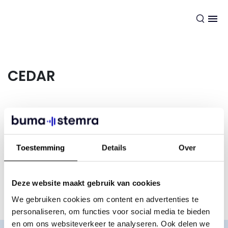
NL
CEDAR
CEDAR
staat voor ‘Centrum voor Dienstverlening Auteurs-
en aanverwante Rechten’. Het is een facilitair bedrijf voor
verschillende auteursrechtenorganisaties. Zij houden zich
Toestemming
Details
Over
bezig met de administratie en de facturering van
auteursrechtelijke vergoedingen. Ook zorgen zij ervoor
dat jij als auteur, uitgever of andere rechthebbende een
eerlijke vergoeding ontvangt als je hier recht op hebt.
Deze website maakt gebruik van cookies
We gebruiken cookies om content en advertenties te
personaliseren, om functies voor social media te bieden
en om ons websiteverkeer te analyseren. Ook delen we