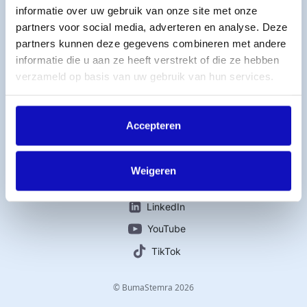
Word lid
informatie over uw gebruik van onze site met onze
partners voor social media, adverteren en analyse. Deze
MijnBumaStemra
partners kunnen deze gegevens combineren met andere
Licentie afsluiten
informatie die u aan ze heeft verstrekt of die ze hebben
Titelcatalogus
verzameld op basis van uw gebruik van hun services.
Veelgestelde vragen
Werken bij BumaStemra
Contact
Accepteren
Connect with us
Weigeren
Instagram
LinkedIn
YouTube
TikTok
© BumaStemra 2026