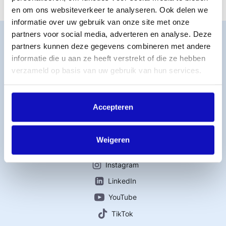
en om ons websiteverkeer te analyseren. Ook delen we
informatie over uw gebruik van onze site met onze
partners voor social media, adverteren en analyse. Deze
Word lid
partners kunnen deze gegevens combineren met andere
MijnBumaStemra
informatie die u aan ze heeft verstrekt of die ze hebben
Licentie afsluiten
verzameld op basis van uw gebruik van hun services.
Titelcatalogus
Veelgestelde vragen
Werken bij BumaStemra
Accepteren
Contact
Weigeren
Connect with us
Instagram
LinkedIn
YouTube
TikTok