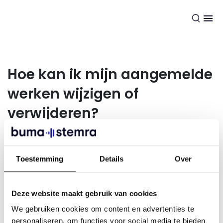
NL
Hoe kan ik mijn aangemelde
werken wijzigen of
verwijderen?
Je kunt aangemelde werken niet wijzigen of verwijderen.
Toestemming
Details
Over
Wél kun je je werk opnieuw aanmelden en op deze manier
aanpassingen maken. De aanmeldingen worden dan intern
aan elkaar gekoppeld en de nieuwste aanmelding wordt
Deze website maakt gebruik van cookies
aangehouden. De verschillende aanmeldingen blijven wel
zichtbaar in de lijst van de door jou aangemelde werken.
We gebruiken cookies om content en advertenties te
personaliseren, om functies voor social media te bieden