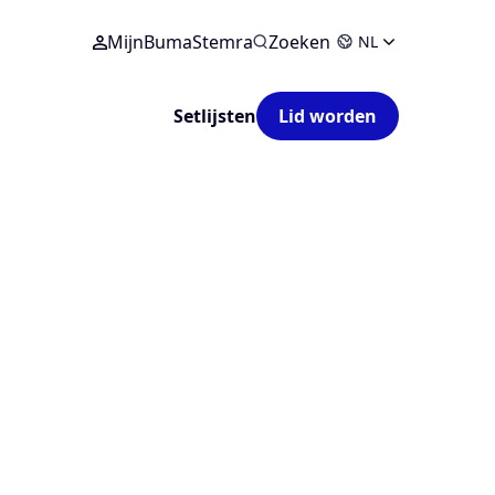
MijnBumaStemra
Zoeken
NL
Setlijsten
Lid worden