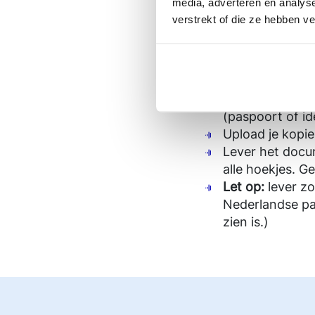
media, adverteren en analys
de documenten die 
verstrekt of die ze hebben v
Identificeren
We verifiëren je id
Maak een kopie 
(paspoort of ide
Upload je kopie 
Lever het docum
alle hoekjes. G
Let op:
lever zo
Nederlandse p
zien is.)