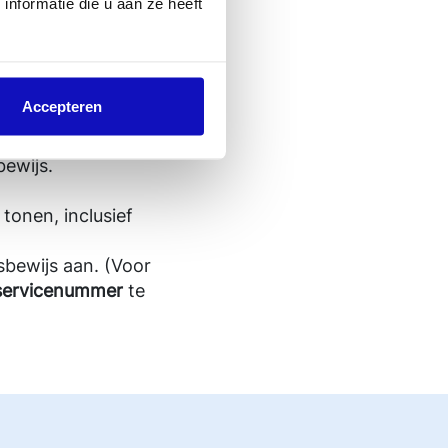
nformatie die u aan ze heeft
 te schermen.
t het:
Accepteren
entiteitsbewijs
bewijs.
tonen, inclusief
tsbewijs aan. (Voor
servicenummer
te