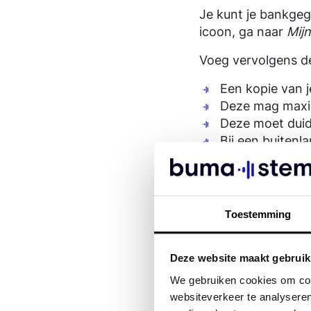
Contact
Contact
Geschiedenis van BumaStemra
Je kunt je bankge
icoon, ga naar
Mij
Voeg vervolgens d
Een kopie van j
Deze mag maxim
Deze moet duid
Bij een buiten
Swift code (en 
Overige inform
Voor auteurs i
Voor uitgevers 
Toestemming
geven als dit o
handelsregiste
Deze website maakt gebruik
Voor aansluitin
om een zakelij
We gebruiken cookies om cont
websiteverkeer te analyseren
Het is belangrijk d