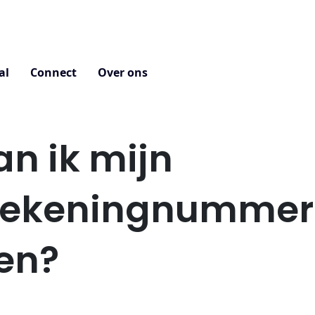
al
Connect
Over ons
an ik mijn
rekeningnummer
gen?