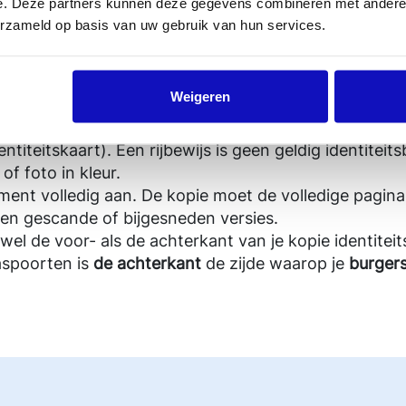
e. Deze partners kunnen deze gegevens combineren met andere i
je aanlevert. We verzoeken je overige informatie af
erzameld op basis van uw gebruik van hun services.
entiteit met een kopie van je identiteitsbewijs. Zo werk
Weigeren
of foto van de voor- en achterkant van een geldig id
ntiteitskaart). Een rijbewijs is geen geldig identiteits
of foto in kleur.
ent volledig aan. De kopie moet de volledige pagina 
een gescande of bijgesneden versies.
wel de voor- als de achterkant van je kopie identitei
aspoorten is
de achterkant
de zijde waarop je
burger