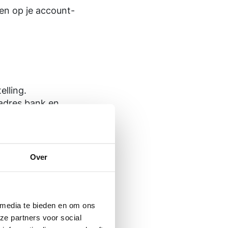
en op je account-
lling.
 adres bank en
or te geven.*
nummer door te
Over
 met de in het
het alleen mogelijk
 media te bieden en om ons
ze partners voor social
jk leesbaar zijn op