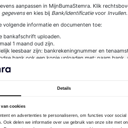
gevens aanpassen in MijnBumaStemra. Klik rechtsbov
n gegevens
en kies bij
Bank/identificatie
voor
Invullen
.
e volgende informatie en documenten toe:
e bankafschrift uploaden.
aal 1 maand oud zijn.
elijk leesbaar zijn: bankrekeningnummer en tenaamste
landse bank ook een kopie uploaden met: naam bank,
woon je in de VS ook routingcode).
atie kan worden afgeschermd.
s het alleen mogelijk om een privé-rekeningnummer do
is het uitsluitend mogelijk om een zakelijk rekening
Details
vereenkomt met de naam van de juridische entiteit of
r (KvK) geregistreerde naam.
 van cookies
gen als eenmanszaak (zowel uitgevers als auteurs) is 
k rekeningnummer door te geven.
ent en advertenties te personaliseren, om functies voor social
. Ook delen we informatie over uw gebruik van onze site met on
at je bankrekeningnummer en de tenaamstelling duideli