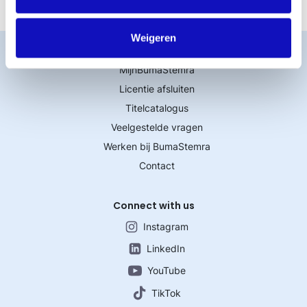
Weigeren
Word lid
MijnBumaStemra
Licentie afsluiten
Titelcatalogus
Veelgestelde vragen
Werken bij BumaStemra
Contact
Connect with us
Instagram
LinkedIn
YouTube
TikTok