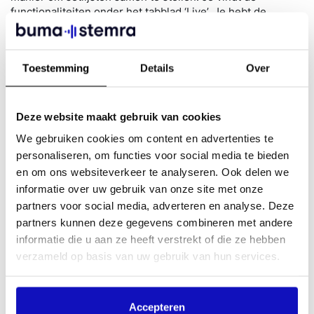
functionaliteiten onder het tabblad ‘Live’. Je hebt de
mogelijkheid om handmatig werken toe te voegen aan je
setlijst, of je kunt een Excel-lijst importeren.
Het handmatig creëren van een nieuwe setlijst is erg
Toestemming
Details
Over
eenvoudig: je kunt werken toevoegen uit je eigen
repertoire, of je zoekt werken op in onze uitgebreide
Titelcatalogus of in de Spotify-database. Met slechts een
Deze website maakt gebruik van cookies
paar klikken heb je je setlijst samengesteld. De handige
We gebruiken cookies om content en advertenties te
kopieerfunctie maakt het mogelijk om bestaande setlijsten
opnieuw te gebruiken. Dat scheelt na een volgend
personaliseren, om functies voor social media te bieden
optreden veel werk.
en om ons websiteverkeer te analyseren. Ook delen we
informatie over uw gebruik van onze site met onze
Bekijk
deze video
om te zien hoe het werkt.
partners voor social media, adverteren en analyse. Deze
Setlijsten app (niet meer ondersteund vanaf
partners kunnen deze gegevens combineren met andere
28 oktober 2024)
informatie die u aan ze heeft verstrekt of die ze hebben
verzameld op basis van uw gebruik van hun services.
De Buma Setlijsten-app wordt sinds 28 oktober 2024 niet
langer ondersteund. Setlijsten aanleveren kan nu
makkelijk en snel via MijnBumaStemra.
Accepteren