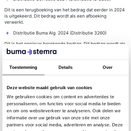
Dit is een terugboeking van het bedrag dat eerder in 2024
is uitgekeerd. Dit bedrag wordt als een afboeking
verwerkt.
Distributie Buma Alg 2024 (Distributie 3260)
Dit is het opnieuw berekende bedrag. Dit bedrag wordt als
een bijboeking verwerkt.
Hoe bereken ik het correctiebedrag?
Het correctiebedrag is het verschil tussen:
Toestemming
Details
Over
Bedrag van Distributie 3259, en
Deze website maakt gebruik van cookies
Bedrag van Distributie 3260.
We gebruiken cookies om content en advertenties te
Wat betekent de uitkomst?
personaliseren, om functies voor social media te bieden
Is het verschil negatief? Dan heb je nog een bedrag
en om ons websiteverkeer te analyseren. Ook delen we
tegoed en ontvang je dit van ons.
informatie over uw gebruik van onze site met onze
partners voor social media, adverteren en analyse. Deze
Is het verschil positief? Dan heb je een bedrag te veel