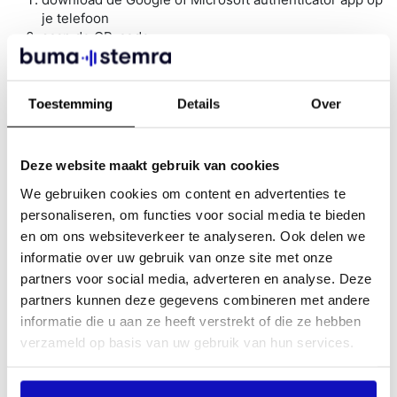
je telefoon
scan de QR-code
er verschijnt een verificatie code, die vul je in in het
inlogscherm op MBS
je ontvangt daarna een aantal herstelcodes; bewaar
Toestemming
Details
Over
deze goed voor als je je telefoon kwijtraakt
maak het inloggen verder af
Meer informatie over het activeren van de authenticator
Deze website maakt gebruik van cookies
app vind je in
dit document
.
We gebruiken cookies om content en advertenties te
Inloggen en je identiteit bevestigen met e-mail
personaliseren, om functies voor social media te bieden
en om ons websiteverkeer te analyseren. Ook delen we
vul je e-mailadres in in het MBS inlogscherm,
informatie over uw gebruik van onze site met onze
selecteer ‘eenmalige code opvragen’
partners voor social media, adverteren en analyse. Deze
je ontvangt een e-mail met login-code voor eenmalig
partners kunnen deze gegevens combineren met andere
gebruik
informatie die u aan ze heeft verstrekt of die ze hebben
vul de verificatie code in in het inlogscherm op MBS
verzameld op basis van uw gebruik van hun services.
Hulp nodig?
Lukt het inloggen niet? Neem contact op met