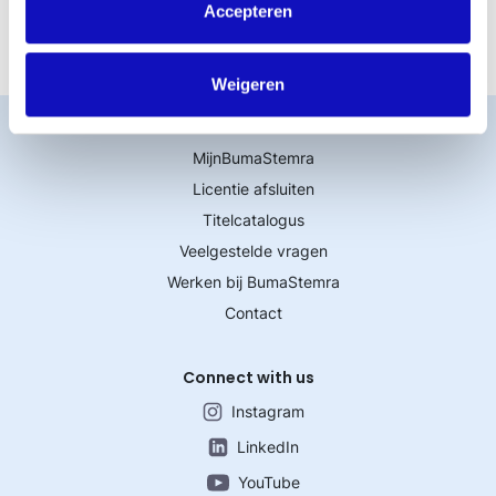
members@bumastemra.nl.
Accepteren
Weigeren
Word lid
MijnBumaStemra
Licentie afsluiten
Titelcatalogus
Veelgestelde vragen
Werken bij BumaStemra
Contact
Connect with us
Instagram
LinkedIn
YouTube