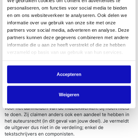
We gebruiken cookies om content en advertenties te
BumaStemra-leden die in de verdeling zijn genoemd,
personaliseren, om functies voor social media te bieden
krijgen vervolgens een melding met de vraag om dit werk
en om ons websiteverkeer te analyseren. Ook delen we
goed te keuren of te wijzigen. Als je een werk hebt
aangemeld, kun je dit in de MijnBumaStemra-omgeving
informatie over uw gebruik van onze site met onze
terugvinden, onder het kopje ‘recent aangemeld’. Het
partners voor social media, adverteren en analyse. Deze
duurt ongeveer twee weken voordat je het werk
partners kunnen deze gegevens combineren met andere
terugvindt onder het tabblad ‘aangemeld’.
informatie die u aan ze heeft verstrekt of die ze hebben
verzameld op basis van uw gebruik van hun services.
Je bent verplicht om alle rechthebbenden te vermelden.
Ook als zij niet zijn aangesloten bij BumaStemra. Selecteer
in dit geval de optie ‘niet aangesloten’ bij het aanmelden
van je werk.
Accepteren
Moet ik als componist/tekstschrijver de uitgever
vermelden?
Weigeren
Nee, dat hoeft niet. De uitgever is zelf verantwoordelijk
voor het aanmelden van de muziekwerken. Jij hoeft niets
te doen. Zij claimen anders ook een aandeel te hebben in
het auteursrecht (in dit geval van jouw deel). Je vermeldt
de uitgever dus niet in de verdeling; enkel de
tekstschrijvers en componisten.