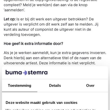
compleet? Meld je werk(en) dan aan via de knop
‘aanmelden’.
Let op:
Is er bij dit werk een uitgever betrokken? De
uitgever is verplicht om dit werk zelf aan te melden. Jij
kunt als auteur of componist de uitgever niet in de
verdeling toevoegen.
Hoe geef ik extra informatie door?
Als je je werken aanmeldt, kun je extra gegevens invoeren.
Denk hierbij aan een alternatieve titel of de naam van de
uitvoerende artiest. Deze informatie is niet verplicht.
Uitvoerende artiesten worden namelijk niet meegenomen
in de verdeling van de auteursrechten.
Hoe geef ik meerdere rechthebbenden op in een
Toestemming
Details
Over
verdeling?
Is het muziekwerk geschreven door meerdere
aangesloten auteurs en componisten? Dan hoeft het werk
Deze website maakt gebruik van cookies
maar door één persoon te worden aangemeld. De