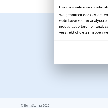
Contact
Contact
Geschiedenis van BumaStemra
Deze website maakt gebruik
We gebruiken cookies om cont
websiteverkeer te analyseren
media, adverteren en analys
verstrekt of die ze hebben v
NL
© BumaStemra 2026