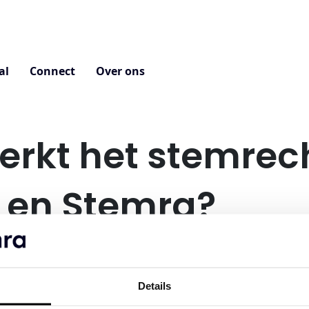
al
Connect
Over ons
erkt het stemrech
en Stemra?
an een bepaalde inkomensdrempel mag je als lid van 
Details
e Algemene Ledenvergadering.