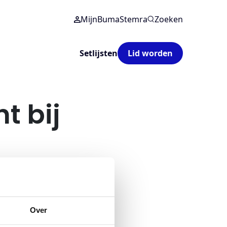
MijnBumaStemra
Zoeken
Setlijsten
Lid worden
t bij
BumaStemra
Over