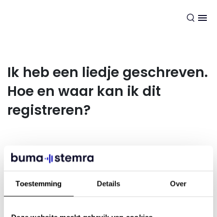
NL
Ik heb een liedje geschreven.
Hoe en waar kan ik dit
registreren?
Als je een nieuw en origineel liedje maakt, zit daar
automatisch auteursrecht op. Hier hoef je verder niets
voor te doen. Voor meer informatie over auteursrecht ga je
naar
www.auteursrecht.nl
.
Toestemming
Details
Over
Soms moet je bewijzen dat je de maker van een
muziekwerk bent. Dit doe je door het werk en de datum