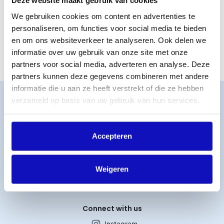
Deze website maakt gebruik van cookies
waarop dit gemaakt is te registreren bij een notaris. Een
andere mogelijkheid is om een I-DEPOT in te dienen bij
We gebruiken cookies om content en advertenties te
het Benelux-Bureau voor de Intellectuele Eigendom
personaliseren, om functies voor social media te bieden
(
www.boip.int
). Hier upload je vervolgens een
en om ons websiteverkeer te analyseren. Ook delen we
audiobestand.
informatie over uw gebruik van onze site met onze
partners voor social media, adverteren en analyse. Deze
partners kunnen deze gegevens combineren met andere
informatie die u aan ze heeft verstrekt of die ze hebben
Word lid
verzameld op basis van uw gebruik van hun services.
MijnBumaStemra
Licentie afsluiten
Accepteren
Titelcatalogus
Veelgestelde vragen
Werken bij BumaStemra
Weigeren
Contact
Connect with us
Instagram