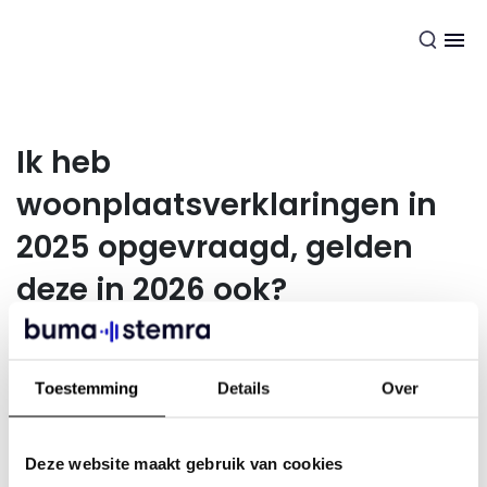
NL
Ik heb
woonplaatsverklaringen in
2025 opgevraagd, gelden
deze in 2026 ook?
Nee, d
e
wo
onplaats
verklaring
en
die
n
en
na
1
j
an
u
ari
Toestemming
Details
Over
2026
en
voor
all
e
land
en
waa
r
je
i
nko
msten
u
it
ont
v
angt
aangevraagd
te
worden
. Elk jaar vraag je opnieuw
woonplaatsverklaringen op.
Deze website maakt gebruik van cookies
Uitzondering hierop is het Verenigd Koninkrijk. Ben je daar