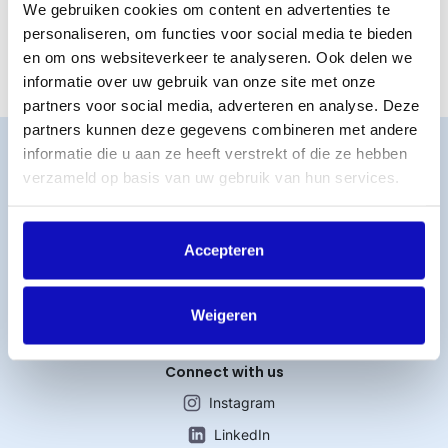
We gebruiken cookies om content en advertenties te
woonachtig? Hou er rekening mee dat het fiscale jaar op 6
personaliseren, om functies voor social media te bieden
april begint.
en om ons websiteverkeer te analyseren. Ook delen we
informatie over uw gebruik van onze site met onze
partners voor social media, adverteren en analyse. Deze
partners kunnen deze gegevens combineren met andere
Word lid
informatie die u aan ze heeft verstrekt of die ze hebben
MijnBumaStemra
verzameld op basis van uw gebruik van hun services.
Licentie afsluiten
Titelcatalogus
Accepteren
Veelgestelde vragen
Werken bij BumaStemra
Contact
Weigeren
Connect with us
Instagram
LinkedIn