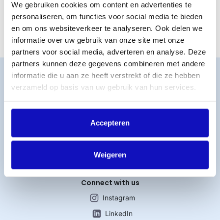
We gebruiken cookies om content en advertenties te
Nederland belastingplichtig bent?” onder Mijn gegevens in
personaliseren, om functies voor social media te bieden
MijnBumaStemra.
en om ons websiteverkeer te analyseren. Ook delen we
informatie over uw gebruik van onze site met onze
partners voor social media, adverteren en analyse. Deze
partners kunnen deze gegevens combineren met andere
Word lid
informatie die u aan ze heeft verstrekt of die ze hebben
MijnBumaStemra
verzameld op basis van uw gebruik van hun services.
Licentie afsluiten
Titelcatalogus
Accepteren
Veelgestelde vragen
Werken bij BumaStemra
Contact
Weigeren
Connect with us
Instagram
LinkedIn