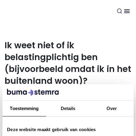
NL
Ik weet niet of ik
belastingplichtig ben
(bijvoorbeeld omdat ik in het
buitenland woon)?
Weet je niet zeker of je belastingplichtig bent?
Check hier
Toestemming
Details
Over
de voorwaarden
.
Heb je geen Burgerservicenummer omdat je niet in
Nederland belastingplichtig bent? Vul dan “Nee” in bij de
Deze website maakt gebruik van cookies
vraag “Heeft u een Burgerservicenummer omdat u in