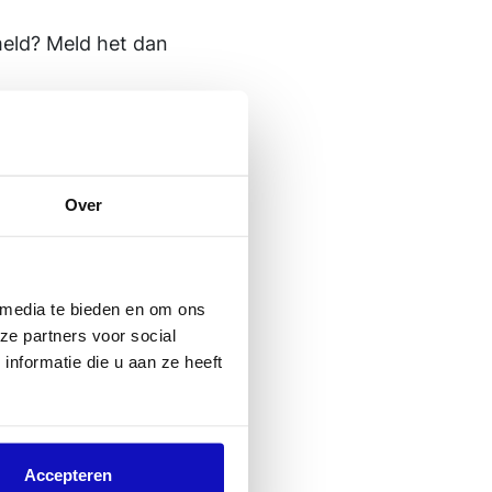
eld? Meld het dan
wordt in Track
Over
downloads in een
 media te bieden en om ons
ze partners voor social
nformatie die u aan ze heeft
flict is opgelost.
Accepteren
matie