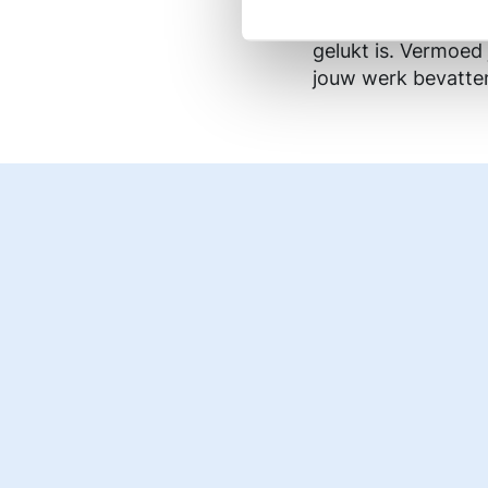
van DSP’s aan de w
gelukt is. Vermoed 
jouw werk bevatte
NL