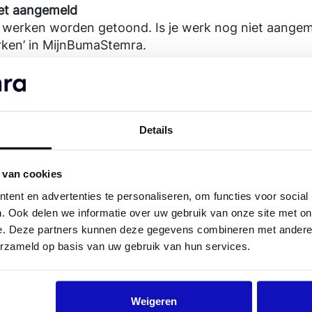
iet aangemeld
 werken worden getoond. Is je werk nog niet aangem
rken’ in MijnBumaStemra.
cent aangemeld
het tot 14 dagen duren voordat een werk zichtbaar 
Details
reams/downloads
erken die op één platform meer dan 100 streams of 
aald.
 van cookies
ent en advertenties te personaliseren, om functies voor social
a-update
. Ook delen we informatie over uw gebruik van onze site met on
 keer per maand ververst: op de 1e en de 21e.
e. Deze partners kunnen deze gegevens combineren met andere i
nflict
erzameld op basis van uw gebruik van hun services.
lict staat, wordt het tijdelijk niet getoond tot het con
 ontbreekt of klopt niet
Weigeren
ne verwerking koppelen we de sound recording-infor