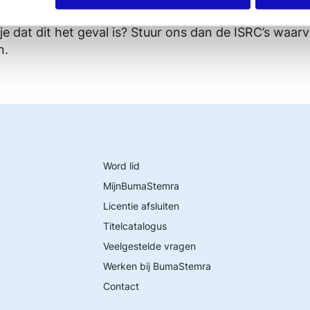
erken in onze database. Het kan zijn dat een juiste k
je dat dit het geval is? Stuur ons dan de ISRC’s waar
n.
Word lid
MijnBumaStemra
Licentie afsluiten
Titelcatalogus
Veelgestelde vragen
Werken bij BumaStemra
Contact