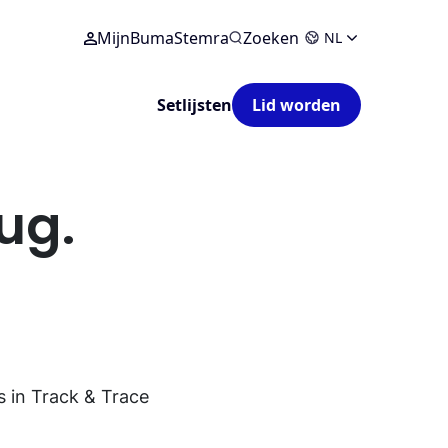
MijnBumaStemra
Zoeken
NL
Setlijsten
Lid worden
rug.
s in Track & Trace