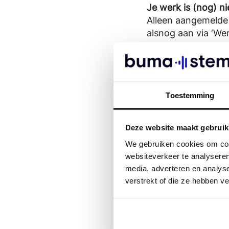
Contact
Contact
Geschiedenis van BumaStemra
Je werk is (nog) n
Alleen aangemelde
alsnog aan via ‘We
Je werk is pas re
Na aanmelding kan 
& Trace Online.
Toestemming
Minder dan 100 st
We tonen alleen w
maand hebben beh
Deze website maakt gebruik
We gebruiken cookies om cont
Timing van de dat
websiteverkeer te analyseren
De data wordt twee
media, adverteren en analys
Je werk staat in co
verstrekt of die ze hebben v
Als een werk in conf
De link met je werk
Tijdens onze inter