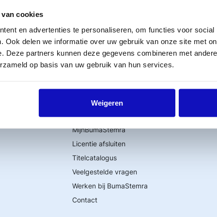
moment alleen een regeling voor het gebruik van muzi
 van cookies
 Sync afspraken voor TV en/of VOD en/of bedrijfsfil
ent en advertenties te personaliseren, om functies voor social
via Stemra.
. Ook delen we informatie over uw gebruik van onze site met on
e. Deze partners kunnen deze gegevens combineren met andere i
erzameld op basis van uw gebruik van hun services.
Weigeren
Word lid
MijnBumaStemra
Licentie afsluiten
Titelcatalogus
Veelgestelde vragen
Werken bij BumaStemra
Contact