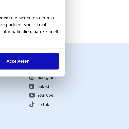
ek onder User
ms kun je regelen
 media te bieden en om ons
ze partners voor social
nformatie die u aan ze heeft
Accepteren
Connect with us
Instagram
LinkedIn
YouTube
TikTok