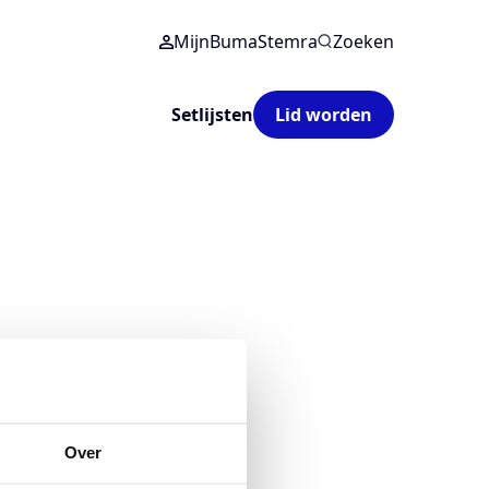
MijnBumaStemra
Zoeken
Setlijsten
Lid worden
Over