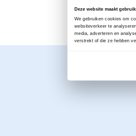
Contact
Contact
Geschiedenis van BumaStemra
Nee, er is op dit 
Deze website maakt gebruik
Generated Content.
We gebruiken cookies om cont
met een aanvraag 
websiteverkeer te analyseren
media, adverteren en analys
verstrekt of die ze hebben v
NL