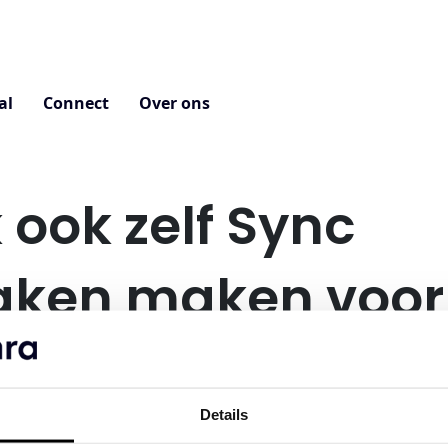
al
Connect
Over ons
 ook zelf Sync
aken maken voor
 gebruik?
Details