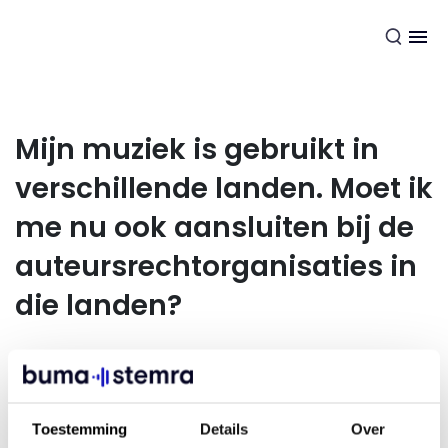
NL
Mijn muziek is gebruikt in
verschillende landen. Moet ik
me nu ook aansluiten bij de
auteursrechtorganisaties in
die landen?
Nee, dat hoeft niet. Het is wel handig om ons te laten
weten dat je muziek in het buitenland gebruikt wordt, als je
dit van tevoren al weet. Wij hebben namelijk verschillende
Toestemming
Details
Over