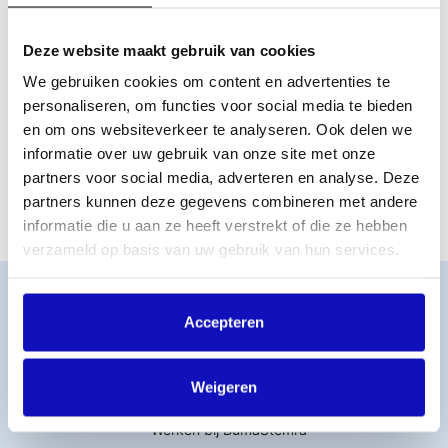
zusterorganisaties in het buitenland
. Zij houden bij welke
muziek er gebruikt wordt en regelen met ons de
bijbehorende vergoedingen. Zodra er bekend is dat je
Deze website maakt gebruik van cookies
muziekwerk over de grens wordt gebruikt, nemen wij zelf
We gebruiken cookies om content en advertenties te
contact op met deze organisaties. Zo ontvang je zo snel
mogelijk je vergoeding.
personaliseren, om functies voor social media te bieden
en om ons websiteverkeer te analyseren. Ook delen we
Let wel op:
het kan één tot twee jaar duren voordat dit
informatie over uw gebruik van onze site met onze
geregeld is. Hoe eerder je je werk bij ons hebt aangemeld,
partners voor social media, adverteren en analyse. Deze
hoe sneller je wordt uitbetaald.
partners kunnen deze gegevens combineren met andere
informatie die u aan ze heeft verstrekt of die ze hebben
verzameld op basis van uw gebruik van hun services.
Word lid
MijnBumaStemra
Accepteren
Licentie afsluiten
Titelcatalogus
Weigeren
Veelgestelde vragen
Werken bij BumaStemra