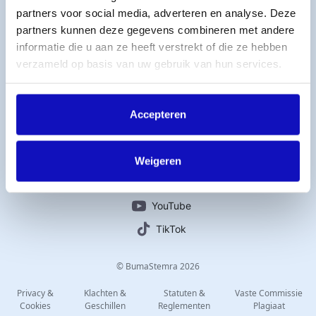
partners voor social media, adverteren en analyse. Deze
Licentie afsluiten
partners kunnen deze gegevens combineren met andere
Titelcatalogus
informatie die u aan ze heeft verstrekt of die ze hebben
Veelgestelde vragen
verzameld op basis van uw gebruik van hun services.
Werken bij BumaStemra
Contact
Accepteren
Connect with us
Weigeren
Instagram
LinkedIn
YouTube
TikTok
© BumaStemra 2026
Privacy &
Klachten &
Statuten &
Vaste Commissie
Cookies
Geschillen
Reglementen
Plagiaat