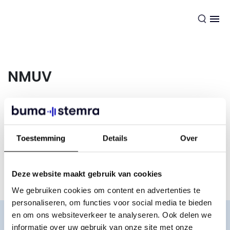
NL
NMUV
De
NMUV
is de Nederlandse Muziek Uitgevers Vereniging.
Als lid van NMUV word je op de hoogte gehouden van alles
Toestemming
Details
Over
wat er gebeurt in het uitgeverswerkveld. Ook kun je er
terecht voor belangenbehartiging, juridisch advies en
andere ondersteuning.
Deze website maakt gebruik van cookies
We gebruiken cookies om content en advertenties te
personaliseren, om functies voor social media te bieden
en om ons websiteverkeer te analyseren. Ook delen we
Word lid
informatie over uw gebruik van onze site met onze
MijnBumaStemra