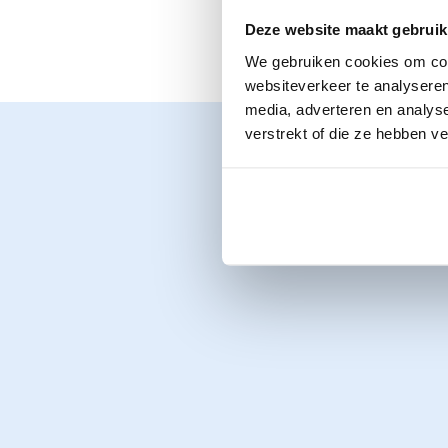
Contact
Contact
Geschiedenis van BumaStemra
een vergoeding on
Deze website maakt gebruik
We gebruiken cookies om cont
websiteverkeer te analyseren
media, adverteren en analys
verstrekt of die ze hebben v
NL