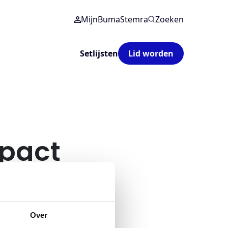
MijnBumaStemra
Zoeken
Setlijsten
Lid worden
mpact
Over