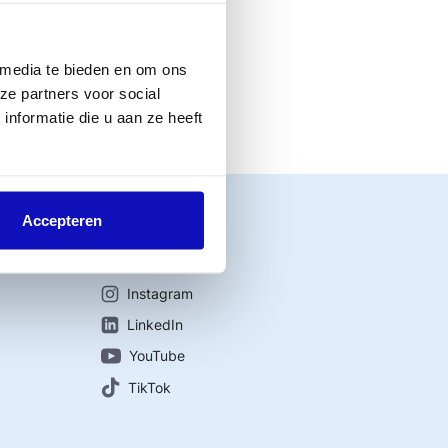
lyse, signalen uit
eleidswijziging
 media te bieden en om ons
ze partners voor social
.
nformatie die u aan ze heeft
Accepteren
Connect with us
Instagram
LinkedIn
YouTube
TikTok