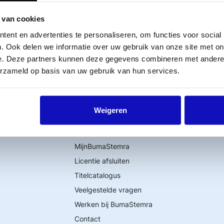
 uitbetaling was duidelijk dat de nieuwe
 van cookies
paalde rechthebbenden effect had. Pas na nadere ana
dische toetsing, is vastgesteld dat deze wijziging als b
ent en advertenties te personaliseren, om functies voor social
. Ook delen we informatie over uw gebruik van onze site met on
houwd, waarvoor formele besluitvorming nodig was
e. Deze partners kunnen deze gegevens combineren met andere i
erzameld op basis van uw gebruik van hun services.
Weigeren
Word lid
MijnBumaStemra
Licentie afsluiten
Titelcatalogus
Veelgestelde vragen
Werken bij BumaStemra
Contact