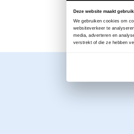
Contact
Contact
Geschiedenis van BumaStemra
Voorafgaand aan de
Deze website maakt gebruik
verwerking voor be
de praktijk en juri
We gebruiken cookies om cont
websiteverkeer te analyseren
moest worden besc
media, adverteren en analys
verstrekt of die ze hebben v
NL