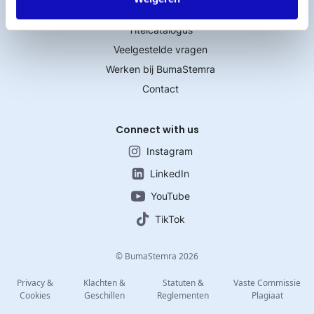
Licentie afsluiten
Titelcatalogus
Veelgestelde vragen
Werken bij BumaStemra
Contact
Connect with us
Instagram
LinkedIn
YouTube
TikTok
© BumaStemra 2026
Privacy &
Klachten &
Statuten &
Vaste Commissie
Cookies
Geschillen
Reglementen
Plagiaat