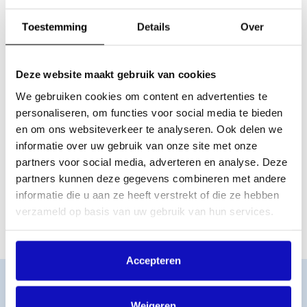
3.670,- (2026) per jaar hebt verdiend bij Buma en/of
Stemra.
Toestemming
Details
Over
Je stemrecht vervalt als:
jouw exploitatiecontract wordt beëindigd, of
Deze website maakt gebruik van cookies
het totaalbedrag aan inkomsten minder is dan €
14.680,- (2026) gerekend over de afgelopen vijf jaren.
We gebruiken cookies om content en advertenties te
Deze vijf jaar termijn loopt vanaf het moment dat je
personaliseren, om functies voor social media te bieden
stemrecht kreeg. Heb je eenmaal stemrecht, dan
en om ons websiteverkeer te analyseren. Ook delen we
behoud je dat in ieder geval vijf jaar.
informatie over uw gebruik van onze site met onze
partners voor social media, adverteren en analyse. Deze
Elk jaar in de maand januari wordt bepaald of een lid aan
bovenstaande voorwaarden voldoet. Krijg je stemrecht of
partners kunnen deze gegevens combineren met andere
verlies je stemrecht? Dan ontvang je daarover een brief
informatie die u aan ze heeft verstrekt of die ze hebben
van Buma en/of Stemra.
verzameld op basis van uw gebruik van hun services.
Accepteren
Word lid
MijnBumaStemra
Weigeren