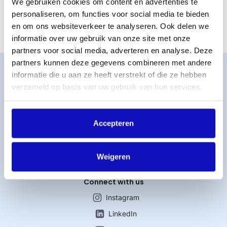
We gebruiken cookies om content en advertenties te
werkruimte? In dat geval betaal je alleen voor het afspelen
van muziek voor gasten of klanten.
personaliseren, om functies voor social media te bieden
en om ons websiteverkeer te analyseren. Ook delen we
informatie over uw gebruik van onze site met onze
partners voor social media, adverteren en analyse. Deze
partners kunnen deze gegevens combineren met andere
Word lid
informatie die u aan ze heeft verstrekt of die ze hebben
MijnBumaStemra
verzameld op basis van uw gebruik van hun services.
Licentie afsluiten
Titelcatalogus
Accepteren
Veelgestelde vragen
Werken bij BumaStemra
Contact
Weigeren
Connect with us
Instagram
LinkedIn