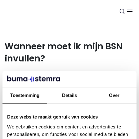
NL
Wanneer moet ik mijn BSN
invullen?
Zo snel mogelijk maar uiterlijk 31 augustus 2024.
De belastingdienst kan per niet aangeleverde BSN een
Toestemming
Details
Over
boete opleggen aan BumaStemra. Als we op 31 augustus
2024 nog geen BSN van jou hebben ontvangen, gaan we
over tot het beëindigen van het exploitatiecontract tegen
Deze website maakt gebruik van cookies
31 december 2024.
We gebruiken cookies om content en advertenties te
personaliseren, om functies voor social media te bieden