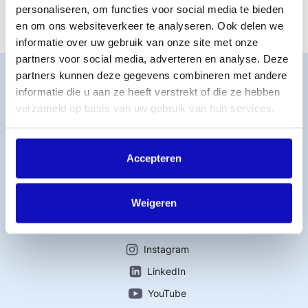
van de zuster in het buitenland hierom vraagt.
personaliseren, om functies voor social media te bieden
en om ons websiteverkeer te analyseren. Ook delen we
informatie over uw gebruik van onze site met onze
partners voor social media, adverteren en analyse. Deze
Word lid
partners kunnen deze gegevens combineren met andere
informatie die u aan ze heeft verstrekt of die ze hebben
MijnBumaStemra
verzameld op basis van uw gebruik van hun services.
Licentie afsluiten
Titelcatalogus
Veelgestelde vragen
Accepteren
Werken bij BumaStemra
Contact
Weigeren
Connect with us
Instagram
LinkedIn
YouTube