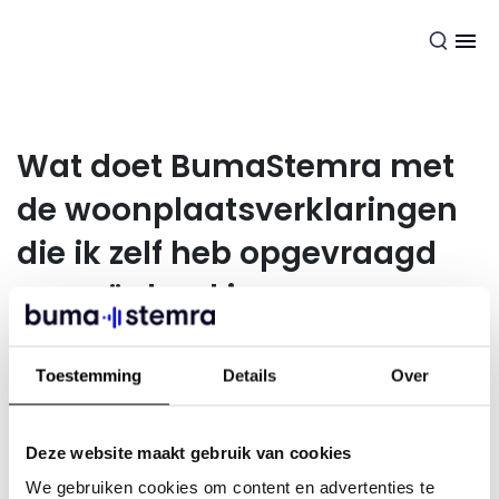
NL
Wat doet BumaStemra met
de woonplaatsverklaringen
die ik zelf heb opgevraagd
en geüpload in
MijnBumaStemra?
Toestemming
Details
Over
Wij slaan de gegevens op in ons systeem en geven door
dat wij geldige woonplaatsverklaringen beschikbaar
Deze website maakt gebruik van cookies
hebben en maken deze inzichtelijk als de belastingdienst
We gebruiken cookies om content en advertenties te