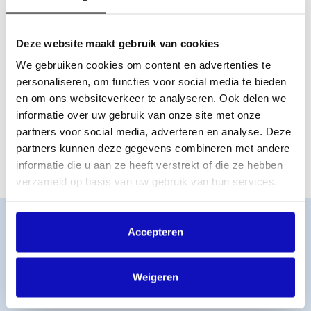
gevallen wijken we daar nu van af, een toelichting daarop
vind je hier:
Duitsland – onze aanvraag tot intermediair in Duitsland
Deze website maakt gebruik van cookies
duurt langer dan gehoopt; in 2025 wordt het hoge
We gebruiken cookies om content en advertenties te
tarief bronbelasting ingehouden op de gelden
personaliseren, om functies voor social media te bieden
Geen woonplaatsverklaring – hebben we geen fiscale
en om ons websiteverkeer te analyseren. Ook delen we
woonplaatsverklaring voor je ontvangen van de
informatie over uw gebruik van onze site met onze
belastingdienst, dan kunnen we niet aantonen waar je
fiscaal woonachtig bent en zul je over je inkomsten uit
partners voor social media, adverteren en analyse. Deze
veel landen bronbelasting moeten betalen
partners kunnen deze gegevens combineren met andere
informatie die u aan ze heeft verstrekt of die ze hebben
verzameld op basis van uw gebruik van hun services.
Word lid
Accepteren
MijnBumaStemra
Licentie afsluiten
Titelcatalogus
Weigeren
Veelgestelde vragen