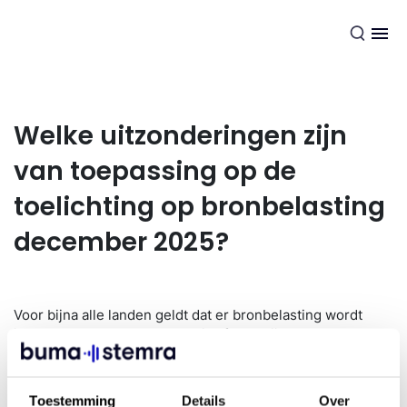
NL
Welke uitzonderingen zijn
van toepassing op de
toelichting op bronbelasting
december 2025?
Voor bijna alle landen geldt dat er bronbelasting wordt
ingehouden. Het percentage is afhankelijk van het verdrag
dat Nederland heeft met het andere land en of we kunnen
aantonen dat je fiscaal woonachtig bent in Nederland. In
dat geval is het ingehouden tarief vaak nihil. In een aantal
Toestemming
Details
Over