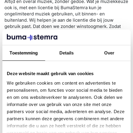
Altijd en overal muziek, zonder gedoe. Wat je muziekkeuze
ook is, met een licentie bij BumaStemra kun je
ongelimiteerd muziek gebruiken, uit binnen- en
buitenland. Wij helpen je aan de licentie die bij jouw
gebruik past. Dat doen we zonder winstoogmerk. Zodat
muziekmakers een vergoeding krijgen voor hun liedjes en
zodat jij je 100% kan focussen op jouw business.
Muziek is de brandstof voor zakelijk succes. Sta je wel een
Toestemming
Details
Over
stil bij wat muziek je oplevert? Zoals sfeer, emotie en
energie. Muziek brengt je dichter bij je zakelijke dromen.
Het is de investering dus meer dan waard. En met een
Deze website maakt gebruik van cookies
licentie bij BumaStemra is al je muziekgebruik in één keer
goed geregeld.
We gebruiken cookies om content en advertenties te
personaliseren, om functies voor social media te bieden
Goed voor muziekmakers. Goed voor jouw resultaten.
en om ons websiteverkeer te analyseren. Ook delen we
informatie over uw gebruik van onze site met onze
partners voor social media, adverteren en analyse. Deze
Wat kost het?
partners kunnen deze gegevens combineren met andere
informatie die u aan ze heeft verstrekt of die ze hebben
Wij gaan in deze berekening uit van het aantal vierkante
verzameld op basis van uw gebruik van hun services.