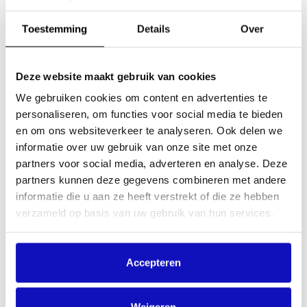
Goed voor muziekmakers. Goed voor jouw resultaten.
Toestemming
Details
Over
Deze website maakt gebruik van cookies
Wat kost het?
We gebruiken cookies om content en advertenties te
De vergoeding berekenen we op basis van de soort
personaliseren, om functies voor social media te bieden
activiteiten (klassenavonden, feesten) per kalenderjaar en
en om ons websiteverkeer te analyseren. Ook delen we
het aantal leerlingen op uw school. Het maakt niet uit hoe
informatie over uw gebruik van onze site met onze
vaak je muziek gebruikt, of de muziek centraal staat in de
partners voor social media, adverteren en analyse. Deze
activiteiten of alleen als achtergrond. Wel gaan we er
vanuit dat de gages/uitkoopsommen voor de optredens
partners kunnen deze gegevens combineren met andere
niet hoger zijn dan € 1.000,-. Is dat wel zo, dan is ons
informatie die u aan ze heeft verstrekt of die ze hebben
algemeen tarief van toepassing.
verzameld op basis van uw gebruik van hun services.
Vraag nu een licentie aan
Accepteren
Downloads