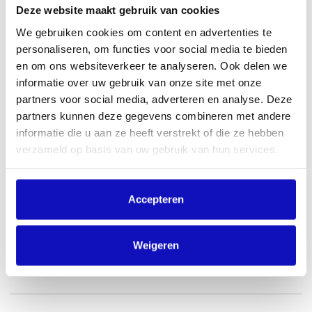
Deze website maakt gebruik van cookies
We gebruiken cookies om content en advertenties te
personaliseren, om functies voor social media te bieden
Wat kost het?
en om ons websiteverkeer te analyseren. Ook delen we
We gaan in de berekening uit van het aantal FTE’s dat de
informatie over uw gebruik van onze site met onze
muziek kan horen.
partners voor social media, adverteren en analyse. Deze
partners kunnen deze gegevens combineren met andere
Vraag nu een licentie aan
informatie die u aan ze heeft verstrekt of die ze hebben
verzameld op basis van uw gebruik van hun services.
Downloads
Accepteren
Download hier aanvullende informatie
Weigeren
Tariefflyer muziekgebruik werkruimten