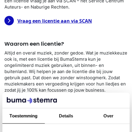
Een licentie vraag je aan via SCAN – het Service Centrum
Auteurs- en Naburige Rechten.
Vraag een licentie aan via SCAN
Waarom een licentie?
Altijd en overal muziek, zonder gedoe. Wat je muziekkeuze
ook is, met een licentie bij BumaStemra kun je
ongelimiteerd muziek gebruiken, uit binnen- en
buitenland. Wij helpen je aan de licentie die bij jouw
gebruik past. Dat doen we zonder winstoogmerk. Zodat
muziekmakers een vergoeding krijgen voor hun liedjes en
zodat jij je 100% kan focussen op jouw business.
Muziek brengt je dichter bij je zakelijke dromen. Het is de
investering dus meer dan waard. En met een licentie bij
BumaStemra is al je muziekgebruik in één keer goed
Toestemming
Details
Over
geregeld.
Goed voor muziekmakers. Goed voor jouw resultaten.