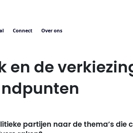
al
Connect
Over ons
k en de verkiezin
andpunten
olitieke partijen naar de thema’s die