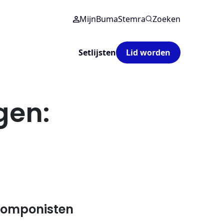
MijnBumaStemra
Zoeken
Setlijsten
Lid worden
gen:
 componisten