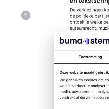
en tekstschri
Contact
Contact
Geschiedenis van BumaStemra
De verkiezingen kom
de politieke partij
ontdek je welke pa
auteursrecht, muzie
beloning en sterk
Toestemming
Deze website maakt gebruik
We gebruiken cookies om cont
websiteverkeer te analyseren
media, adverteren en analys
verstrekt of die ze hebben v